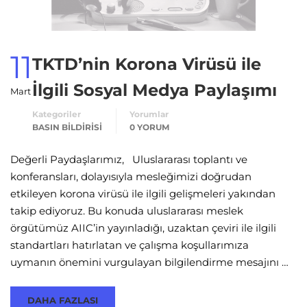
11
TKTD’nin Korona Virüsü ile
İlgili Sosyal Medya Paylaşımı
Mart
Kategoriler
Yorumlar
BASIN BILDIRISI
0 YORUM
Değerli Paydaşlarımız, Uluslararası toplantı ve
konferansları, dolayısıyla mesleğimizi doğrudan
etkileyen korona virüsü ile ilgili gelişmeleri yakından
takip ediyoruz. Bu konuda uluslararası meslek
örgütümüz AIIC’in yayınladığı, uzaktan çeviri ile ilgili
standartları hatırlatan ve çalışma koşullarımıza
uymanın önemini vurgulayan bilgilendirme mesajını …
DAHA FAZLASI