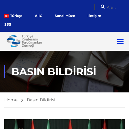
Türkçe
AIIC
Sanal Müze
İletişim
SSS
BASIN BILDIRISI
Home
Basın Bildirisi