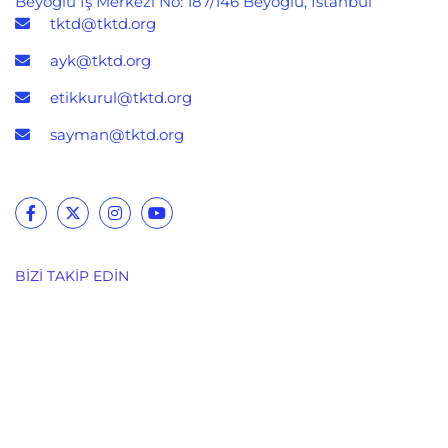
Beyoğlu İş Merkezi No: 187/146 Beyoğlu, İstanbul
tktd@tktd.org
ayk@tktd.org
etikkurul@tktd.org
sayman@tktd.org
BIZI TAKIP EDIN