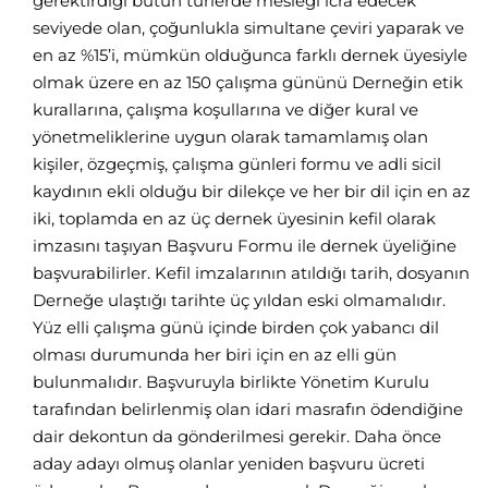
gerektirdiği bütün türlerde mesleği icra edecek
seviyede olan, çoğunlukla simultane çeviri yaparak ve
en az %15’i, mümkün olduğunca farklı dernek üyesiyle
olmak üzere en az 150 çalışma gününü Derneğin etik
kurallarına, çalışma koşullarına ve diğer kural ve
yönetmeliklerine uygun olarak tamamlamış olan
kişiler, özgeçmiş, çalışma günleri formu ve adli sicil
kaydının ekli olduğu bir dilekçe ve her bir dil için en az
iki, toplamda en az üç dernek üyesinin kefil olarak
imzasını taşıyan Başvuru Formu ile dernek üyeliğine
başvurabilirler. Kefil imzalarının atıldığı tarih, dosyanın
Derneğe ulaştığı tarihte üç yıldan eski olmamalıdır.
Yüz elli çalışma günü içinde birden çok yabancı dil
olması durumunda her biri için en az elli gün
bulunmalıdır. Başvuruyla birlikte Yönetim Kurulu
tarafından belirlenmiş olan idari masrafın ödendiğine
dair dekontun da gönderilmesi gerekir. Daha önce
aday adayı olmuş olanlar yeniden başvuru ücreti