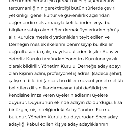
tercümanı olmak için gerekli dil bilgisi, konferans
tercümanlığının gerektirdiği bütün türlerde çeviri
yetkinliği, genel kültür ve güvenilirlik açısından
değerlendirmek amacıyla kefillerinden veya bu
bilgilere sahip olan diğer dernek üyelerinden görüş
alır. Kurulca mesleki yatkınlıkları teyit edilen ve
Derneğin meslek ilkelerini benimseyip bu ilkeler
doğrultusunda çalışmayı kabul eden kişiler Aday ve
Yeterlik Kurulu tarafından Yönetim Kuruluna yazılı
olarak bildirilir. Yönetim Kurulu, Derneğe aday adayı
olan kişinin adını, profesyonel iş adresi (sadece şehir),
çalışma dillerini (ancak bu diller mevcut yönetmelikte
belirtilen dil sınıflandırmasına tabi değildir) ve
kendisine imza veren üyelerin adlarını üyelere
duyurur. Duyurunun ekinde adayın doldurduğu, kısa
bir özgeçmiş niteliğindeki Aday Tanıtım Formu
bulunur. Yönetim Kurulu bu duyurudan önce aday
adaylığı kabul edilen kişiye aday adaylıklarının