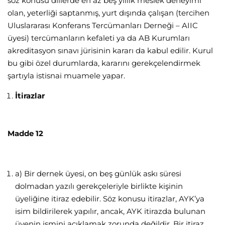
söz konusu dillerde en az beş yıllık meslek deneyimi
olan, yeterliği saptanmış, yurt dışında çalışan (tercihen
Uluslararası Konferans Tercümanları Derneği – AIIC
üyesi) tercümanların kefaleti ya da AB Kurumları
akreditasyon sınavı jürisinin kararı da kabul edilir. Kurul
bu gibi özel durumlarda, kararını gerekçelendirmek
şartıyla istisnai muamele yapar.
İtirazlar
Madde 12
a) Bir dernek üyesi, on beş günlük askı süresi
dolmadan yazılı gerekçeleriyle birlikte kişinin
üyeliğine itiraz edebilir. Söz konusu itirazlar, AYK’ya
isim bildirilerek yapılır, ancak, AYK itirazda bulunan
üyenin ismini açıklamak zorunda değildir. Bir itiraz