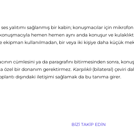
 ses yalıtımı sağlanmış bir kabin; konuşmacılar için mikrofon v
n konuşmacıyla hemen hemen aynı anda konuşur ve kulaklık
e ekipman kullanılmadan, bir veya iki kişiye daha küçük meka
ının cümlesini ya da paragrafını bitirmesinden sonra, konuşm
ında özel bir donanım gerektirmez.
Karşılıklı
(bilateral) çeviri d
toplantı dışındaki iletişimi sağlamak da bu tanıma girer.
BIZI TAKIP EDIN