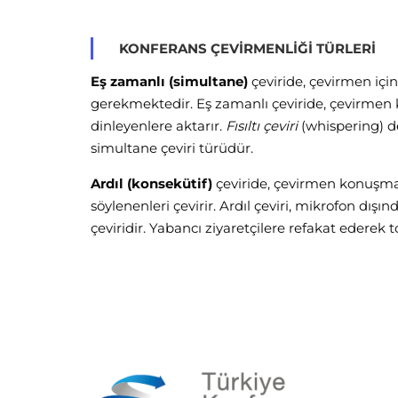
KONFERANS ÇEVIRMENLIĞI TÜRLERI
Eş zamanlı (simultane)
çeviride, çevirmen için
gerekmektedir. Eş zamanlı çeviride, çevirme
dinleyenlere aktarır.
Fısıltı çeviri
(whispering) d
simultane çeviri türüdür.
Ardıl (konsekütif)
çeviride, çevirmen konuşmac
söylenenleri çevirir. Ardıl çeviri, mikrofon dış
çeviridir. Yabancı ziyaretçilere refakat ederek 