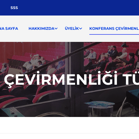
SSS
NA SAYFA
HAKKIMIZDA
ÜYELIK
KONFERANS ÇEVIRMENLI
ÇEVIRMENLIĞI T