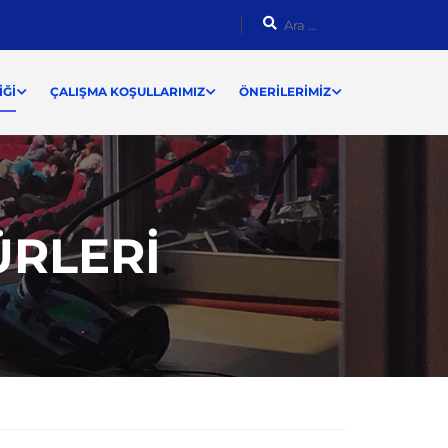
ĞI
ÇALIŞMA KOŞULLARIMIZ
ÖNERILERIMIZ
ÜRLERI