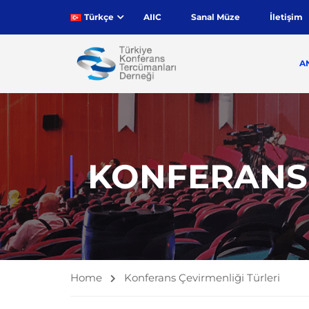
Türkçe
AIIC
Sanal Müze
İletişim
A
KONFERANS 
Home
Konferans Çevirmenliği Türleri