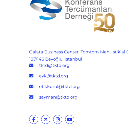
Galata Business Center, Tomtom Mah. İstiklal 
187/146 Beyoğlu, İstanbul
tktd@tktd.org
ayk@tktd.org
etikkurul@tktd.org
sayman@tktd.org