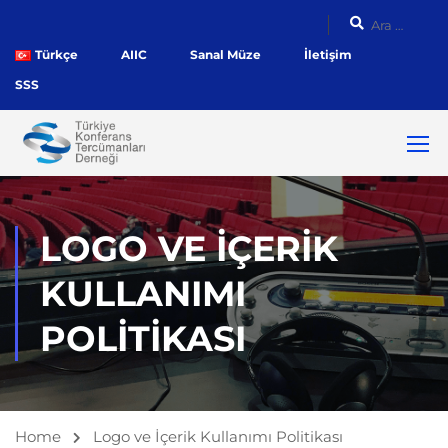
Türkçe
AIIC
Sanal Müze
İletişim
SSS
LOGO VE İÇERIK
KULLANIMI
POLITIKASI
Home
Logo ve İçerik Kullanımı Politikası