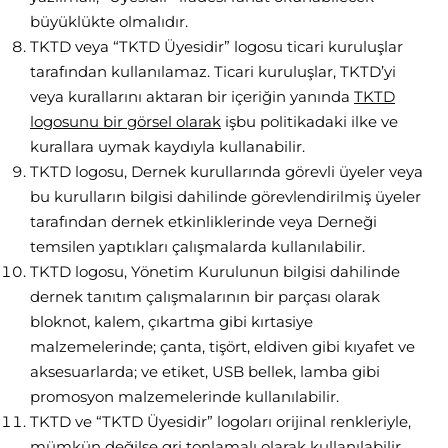
büyüklükte olmalıdır.
TKTD veya “TKTD Üyesidir” logosu ticari kuruluşlar
tarafından kullanılamaz. Ticari kuruluşlar, TKTD’yi
veya kurallarını aktaran bir içeriğin yanında
TKTD
logosunu bir görsel olarak
işbu politikadaki ilke ve
kurallara uymak kaydıyla kullanabilir.
TKTD logosu, Dernek kurullarında görevli üyeler veya
bu kurulların bilgisi dahilinde görevlendirilmiş üyeler
tarafından dernek etkinliklerinde veya Derneği
temsilen yaptıkları çalışmalarda kullanılabilir.
TKTD logosu, Yönetim Kurulunun bilgisi dahilinde
dernek tanıtım çalışmalarının bir parçası olarak
bloknot, kalem, çıkartma gibi kırtasiye
malzemelerinde; çanta, tişört, eldiven gibi kıyafet ve
aksesuarlarda; ve etiket, USB bellek, lamba gibi
promosyon malzemelerinde kullanılabilir.
TKTD ve “TKTD Üyesidir” logoları orijinal renkleriyle,
mümkün değilse gri tonlamalı olarak kullanılabilir.