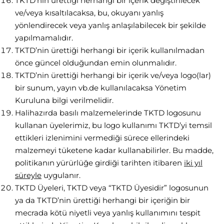
TKTD’nin ürettiği herhangi bir içerik değiştirilecek
ve/veya kısaltılacaksa, bu, okuyanı yanlış
yönlendirecek veya yanlış anlaşılabilecek bir şekilde
yapılmamalıdır.
TKTD’nin ürettiği herhangi bir içerik kullanılmadan
önce güncel olduğundan emin olunmalıdır.
TKTD’nin ürettiği herhangi bir içerik ve/veya logo(lar)
bir sunum, yayın vb.de kullanılacaksa Yönetim
Kuruluna bilgi verilmelidir.
Halihazırda basılı malzemelerinde TKTD logosunu
kullanan üyelerimiz, bu logo kullanımı TKTD’yi temsil
ettikleri izlenimini vermediği sürece ellerindeki
malzemeyi tüketene kadar kullanabilirler. Bu madde,
politikanın yürürlüğe girdiği tarihten itibaren
iki yıl
süreyle
uygulanır.
TKTD Üyeleri, TKTD veya “TKTD Üyesidir” logosunun
ya da TKTD’nin ürettiği herhangi bir içeriğin bir
mecrada kötü niyetli veya yanlış kullanımını tespit