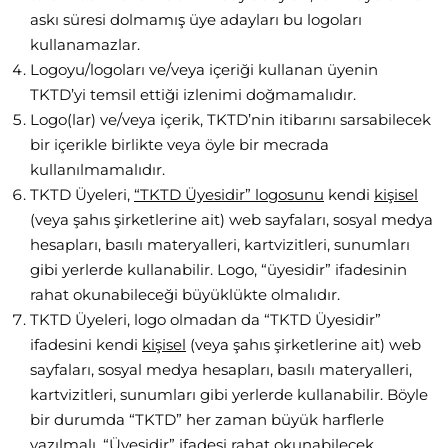
askı süresi dolmamış üye adayları bu logoları
kullanamazlar.
Logoyu/logoları ve/veya içeriği kullanan üyenin
TKTD’yi temsil ettiği izlenimi doğmamalıdır.
Logo(lar) ve/veya içerik, TKTD’nin itibarını sarsabilecek
bir içerikle birlikte veya öyle bir mecrada
kullanılmamalıdır.
TKTD Üyeleri,
“TKTD Üyesidir” logosunu
kendi
kişisel
(veya şahıs şirketlerine ait) web sayfaları, sosyal medya
hesapları, basılı materyalleri, kartvizitleri, sunumları
gibi yerlerde kullanabilir. Logo, “üyesidir” ifadesinin
rahat okunabileceği büyüklükte olmalıdır.
TKTD Üyeleri, logo olmadan da “TKTD Üyesidir”
ifadesini kendi
kişisel
(veya şahıs şirketlerine ait) web
sayfaları, sosyal medya hesapları, basılı materyalleri,
kartvizitleri, sunumları gibi yerlerde kullanabilir. Böyle
bir durumda “TKTD” her zaman büyük harflerle
yazılmalı, “Üyesidir” ifadesi rahat okunabilecek