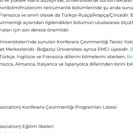
s ve yüksek lisans düzeyinde, üniversitelerde sunulmaktadır.
 çeviribilim/mütercim-tercümanlık bölümlerinde şu anda sun
/Fransızca ve sınırlı olarak da Türkçe-Rusça/Arapça/Çincedir. 
rmenliği açısından ilgilendikleri bölümün uluslararası ölçütl
maları için son derece önemlidir.
 Üniversiteleri’nde sunulan Konferans Çevirmenliği Tezsiz Yük
 Merkezleridir. Boğaziçi Üniversitesi ayrıca EMCI üyesidir.
B
rkçe, İngilizce ve Fransızca dillerini bilmelerini isterken,
Bo
ansızca, Almanca, İtalyanca ve İspanyolca dillerinden birini b
sociation) Konferans Çevirmenliği Programları Listesi:
ociation) Eğitim İlkeleri: