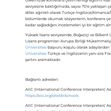
Ülkemizde konferans çevirmenliği eğitimi lisan
seviyesine baktığımızda, sayısı 70’e yaklaşan
diller ağırlıklı olarak Türkçe-İngilizce/Almanca
bölümlerde okumak isteyenlerin, konferans çevi
kadar sağladığını incelemeleri iyi bir eğitim al
Yüksek lisans seviyesinde, Boğaziçi ve Bilkent
Lisans programları Avrupa Birliği Mükemmeliyet
Üniversitesi
başvuru koşulu olarak adaylardan Tü
Üniversitesi
Türkçe ve İngilizcenin yanı sıra Fr
şartını aramaktadır.
Bağlantı adresleri:
AIIC (International Conference Interpreters’ As
https://aiic.org/site/dir/schools
AIIC (International Conference Interpreters’ Ass