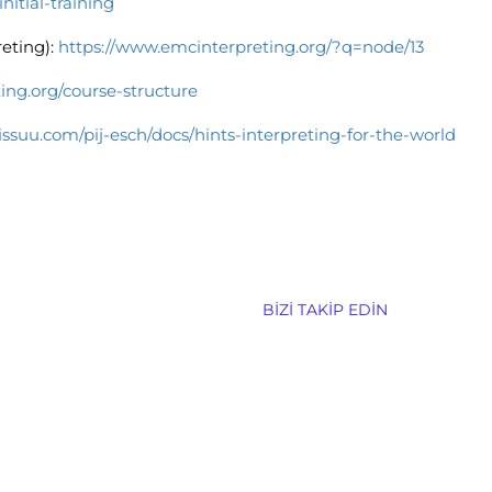
initial-training
eting):
https://www.emcinterpreting.org/?q=node/13
ing.org/course-structure
/issuu.com/pij-esch/docs/hints-interpreting-for-the-world
BIZI TAKIP EDIN