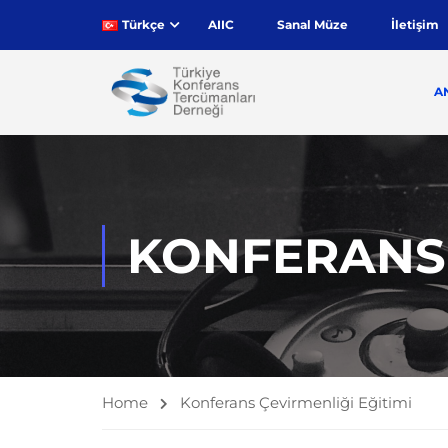
Türkçe
AIIC
Sanal Müze
İletişim
A
KONFERANS 
Home
Konferans Çevirmenliği Eğitimi