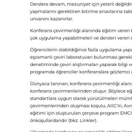
Derslere devam, mezuniyet için yeterli değildir;
yapmalarını gerektiren bitirme sınavlarına tab
unvanını kazanırlar.
Konferans çevirmenliği alanında eğitim veren bi
çok uygulama yapabilmeleri ve dersleri veren öğ
Öğrencilerin olabildiğince fazla uygulama yap
eşzamanlı çeviri laboratuvarı bulunması gerek
denetiminde çeviri alıştırmaları yaparak bilgi ve
programda öğrenciler konferanslara gözlemci ola
Dünyaca tanınan, konferans çevirmenliği alanı
konferans çevirmenlerinden oluşur. Böylece eğ
standartlara uygun olarak yürütülmeleri müm
çevirmenlerinden oluşması koşulu, AIIC’in, Avr
eğitimi için oluşturulan çerçeve program EMCI
önkoşullardandır (bkz. Linkler).