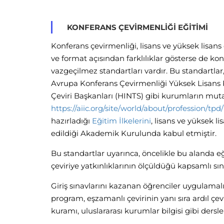
KONFERANS ÇEVİRMENLİĞİ EĞİTİMİ
Konferans çevirmenliği, lisans ve yüksek lisans 
ve format açısından farklılıklar gösterse de k
vazgeçilmez standartları vardır. Bu standartlar,
Avrupa Konferans Çevirmenliği Yüksek Lisans 
Çeviri Başkanları (HINTS) gibi kurumların mutab
https://aiic.org/site/world/about/profession/tpd/
hazırladığı
Eğitim İlkelerini
, lisans ve yüksek 
edildiği Akademik Kurulunda kabul etmiştir.
Bu standartlar uyarınca, öncelikle bu alanda eği
çeviriye yatkınlıklarının ölçüldüğü kapsamlı s
Giriş sınavlarını kazanan öğrenciler uygulamalı 
program, eşzamanlı çevirinin yanı sıra ardıl çeviri
kuramı, uluslararası kurumlar bilgisi gibi dersleri