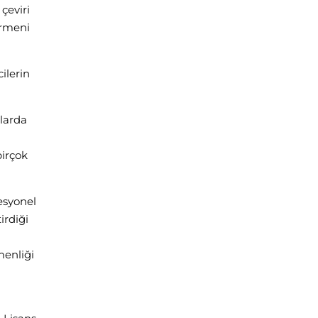
çeviri
irmeni
ilerin
mlarda
birçok
esyonel
irdiği
menliği