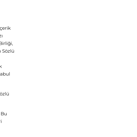
çerik
zı
rliği,
n Sözlü
k
kabul
sözlü
. Bu
i