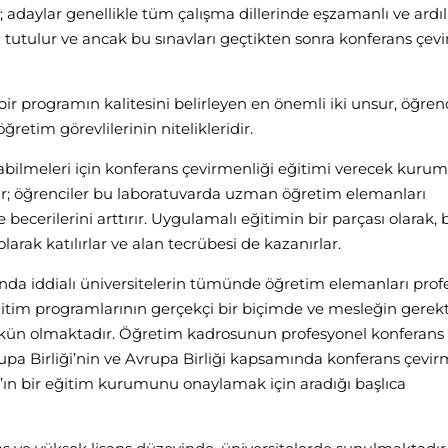
 adaylar genellikle tüm çalışma dillerinde eşzamanlı ve ardıl 
i tutulur ve ancak bu sınavları geçtikten sonra konferans çev
r programın kalitesini belirleyen en önemli iki unsur, öğrenc
retim görevlilerinin nitelikleridir.
abilmeleri için konferans çevirmenliği eğitimi verecek kuru
ir; öğrenciler bu laboratuvarda uzman öğretim elemanları
 becerilerini arttırır. Uygulamalı eğitimin bir parçası olarak, 
rak katılırlar ve alan tecrübesi de kazanırlar.
nda iddialı üniversitelerin tümünde öğretim elemanları prof
itim programlarının gerçekçi bir biçimde ve mesleğin gerekt
kün olmaktadır. Öğretim kadrosunun profesyonel konferans
upa Birliği’nin ve Avrupa Birliği kapsamında konferans çevir
’ın bir eğitim kurumunu onaylamak için aradığı başlıca