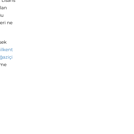
 Lisans
ulan
Bu
eri ne
sek
ilkent
ğaziçi
ilme