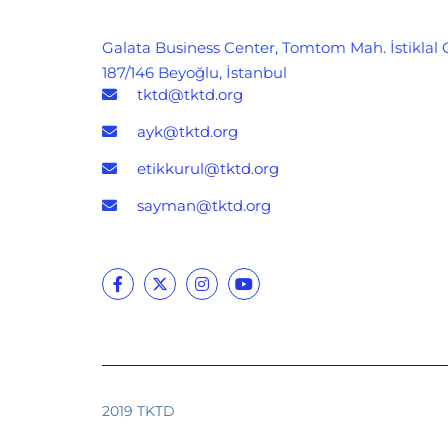
Galata Business Center, Tomtom Mah. İstiklal 
187/146 Beyoğlu, İstanbul
tktd@tktd.org
ayk@tktd.org
etikkurul@tktd.org
sayman@tktd.org
2019 TKTD