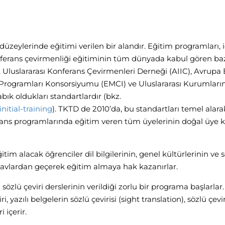
düzeylerinde eğitimi verilen bir alandır. Eğitim programları, i
onferans çevirmenliği eğitiminin tüm dünyada kabul gören ba
 Uluslararası Konferans Çevirmenleri Derneği (AIIC), Avrupa Bi
Programları Konsorsiyumu (EMCI) ve Uluslararası Kurumları
ık oldukları standartlardır (bkz.
initial-training
). TKTD de 2010’da, bu standartları temel alara
lisans programlarında eğitim veren tüm üyelerinin doğal üye 
tim alacak öğrenciler dil bilgilerinin, genel kültürlerinin ve 
ınavlardan geçerek eğitim almaya hak kazanırlar.
sözlü çeviri derslerinin verildiği zorlu bir programa başlarlar
, yazılı belgelerin sözlü çevirisi (sight translation), sözlü çevir
 içerir.