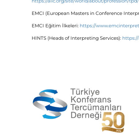
https://aiic.org/site/world/about/profession/tpd/
EMCI (European Masters in Conference Interpr
EMCI Eğitim İlkeleri:
https://www.emcinterpret
HINTS (Heads of Interpreting Services):
https:/