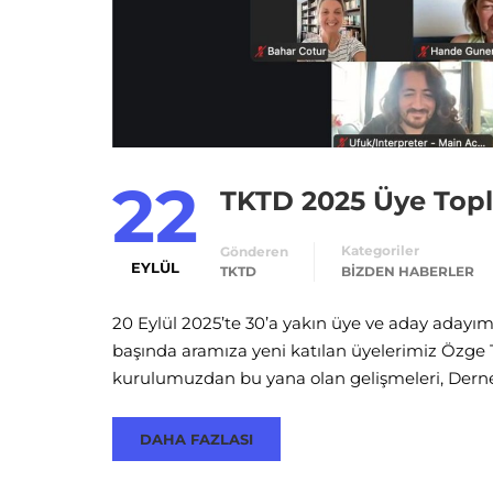
22
TKTD 2025 Üye Topla
Kategoriler
Gönderen
EYLÜL
TKTD
BIZDEN HABERLER
20 Eylül 2025’te 30’a yakın üye ve aday adayımı
başında aramıza yeni katılan üyelerimiz Özge 
kurulumuzdan bu yana olan gelişmeleri, Dern
DAHA FAZLASI