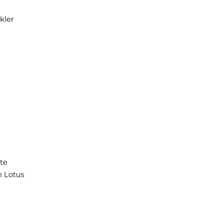
kler
te
n Lotus