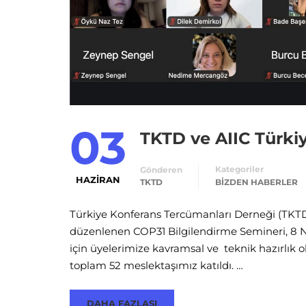
03
TKTD ve AIIC Türki
Kategoriler
Gönderen
HAZIRAN
TKTD
BIZDEN HABERLER
Türkiye Konferans Tercümanları Derneği (TKTD)
düzenlenen COP31 Bilgilendirme Semineri, 8 Ni
için üyelerimize kavramsal ve teknik hazırlık 
toplam 52 meslektaşımız katıldı. …
DAHA FAZLASI