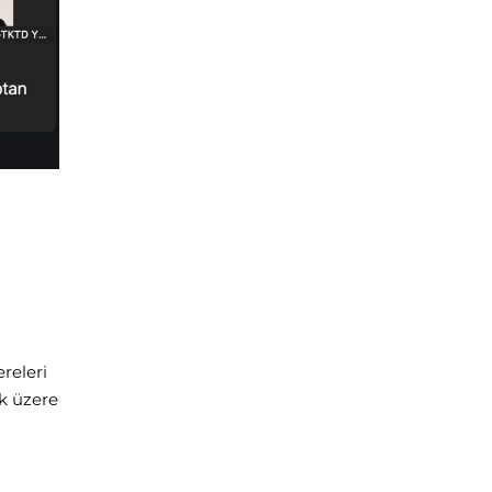
releri
ak üzere