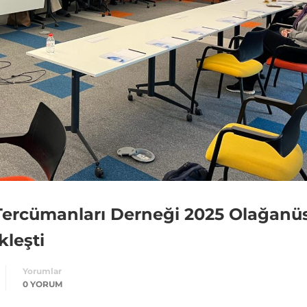
Tercümanları Derneği 2025 Olağanü
kleşti
Yorumlar
0 YORUM