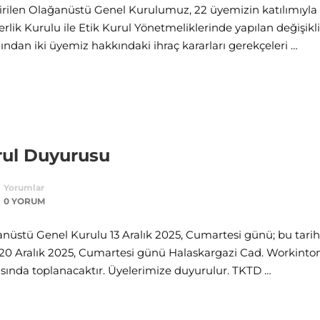
ştirilen Olağanüstü Genel Kurulumuz, 22 üyemizin katılımıyla
ik Kurulu ile Etik Kurul Yönetmeliklerinde yapılan değişikli
dından iki üyemiz hakkındaki ihraç kararları gerekçeleri …
rul Duyurusu
Yorumlar
0 YORUM
nüstü Genel Kurulu 13 Aralık 2025, Cumartesi günü; bu tarih
20 Aralık 2025, Cumartesi günü Halaskargazi Cad. Workinto
arasında toplanacaktır. Üyelerimize duyurulur. TKTD …