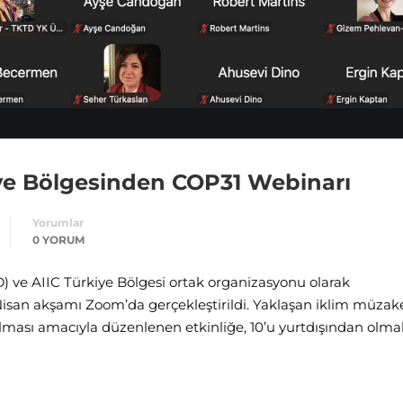
ye Bölgesinden COP31 Webinarı
Yorumlar
0 YORUM
 ve AIIC Türkiye Bölgesi ortak organizasyonu olarak
san akşamı Zoom’da gerçekleştirildi. Yaklaşan iklim müzake
olması amacıyla düzenlenen etkinliğe, 10’u yurtdışından olm