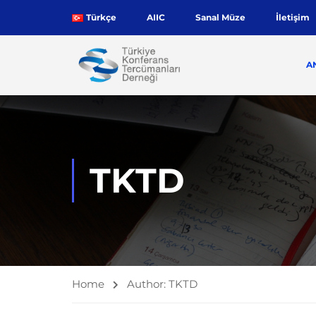
Türkçe
AIIC
Sanal Müze
İletişim
A
TKTD
Home
Author: TKTD