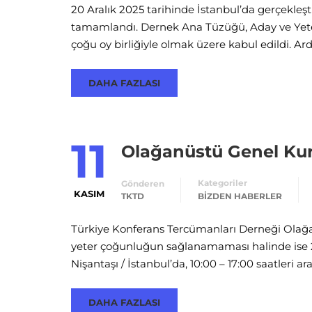
20 Aralık 2025 tarihinde İstanbul’da gerçekle
tamamlandı. Dernek Ana Tüzüğü, Aday ve Yeterl
çoğu oy birliğiyle olmak üzere kabul edildi. Ar
DAHA FAZLASI
11
Olağanüstü Genel Ku
Kategoriler
Gönderen
KASIM
TKTD
BIZDEN HABERLER
Türkiye Konferans Tercümanları Derneği Olağa
yeter çoğunluğun sağlanamaması halinde ise 
Nişantaşı / İstanbul’da, 10:00 – 17:00 saatleri 
DAHA FAZLASI