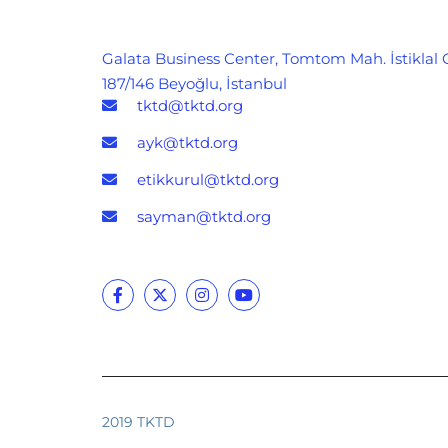
Galata Business Center, Tomtom Mah. İstiklal 
187/146 Beyoğlu, İstanbul
tktd@tktd.org
ayk@tktd.org
etikkurul@tktd.org
sayman@tktd.org
2019 TKTD