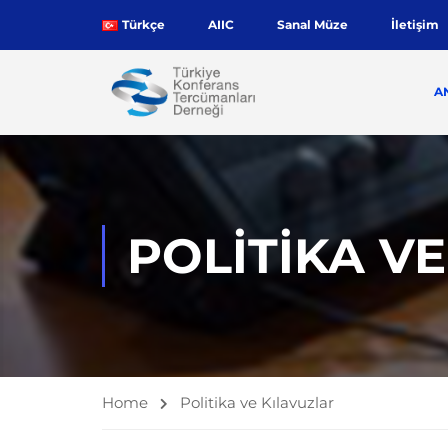
Türkçe
AIIC
Sanal Müze
İletişim
A
POLITIKA V
Home
Politika ve Kılavuzlar