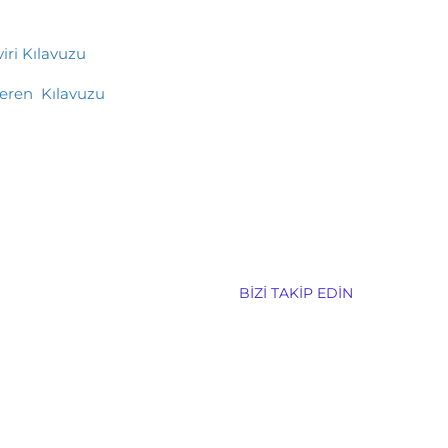
iri Kılavuzu
şveren Kılavuzu
BIZI TAKIP EDIN