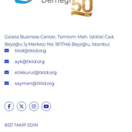
Galata Business Center, Tomtom Mah. İstiklal Cad.
Beyoğlu İş Merkezi No: 187/146 Beyoğlu, İstanbul
tktd@tktd.org
ayk@tktd.org
etikkurul@tktd.org
sayman@tktd.org
BIZI TAKIP EDIN