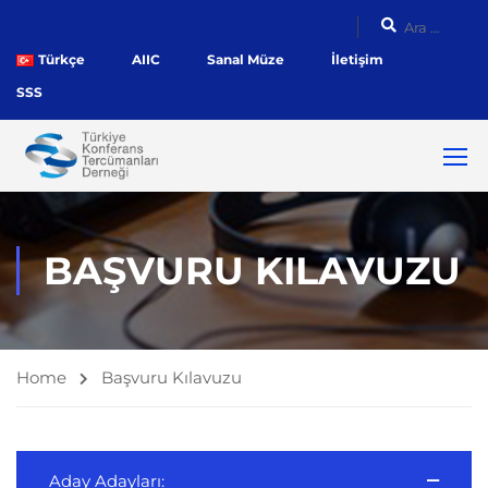
Türkçe
AIIC
Sanal Müze
İletişim
SSS
BAŞVURU KILAVUZU
Home
Başvuru Kılavuzu
Aday Adayları: