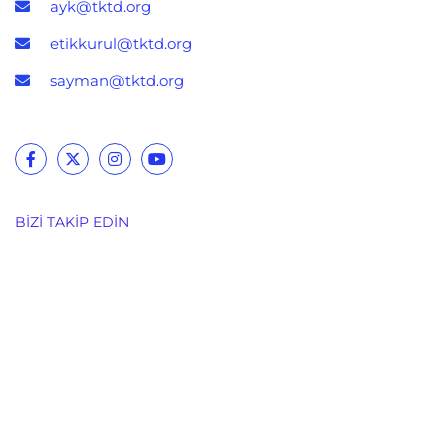
ayk@tktd.org
etikkurul@tktd.org
sayman@tktd.org
BIZI TAKIP EDIN