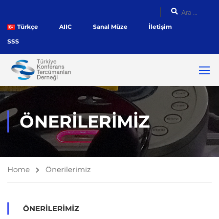
Türkçe
AIIC
Sanal Müze
İletişim
SSS
ÖNERILERIMIZ
Home
Önerilerimiz
ÖNERILERIMIZ