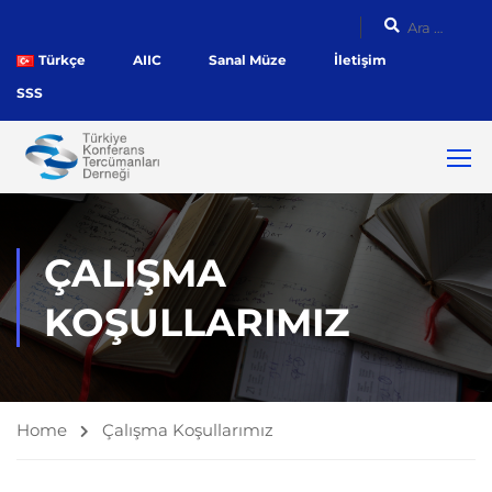
Türkçe
AIIC
Sanal Müze
İletişim
SSS
ÇALIŞMA
KOŞULLARIMIZ
Home
Çalışma Koşullarımız