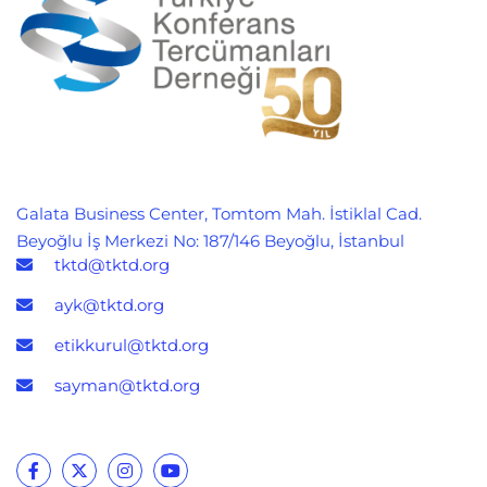
Galata Business Center, Tomtom Mah. İstiklal Cad.
Beyoğlu İş Merkezi No: 187/146 Beyoğlu, İstanbul
tktd@tktd.org
ayk@tktd.org
etikkurul@tktd.org
sayman@tktd.org