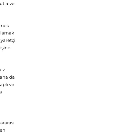
utla ve
tmek
anlamak
yaretçi
işine
muz
daha da
aplı ve
a
ararası
den