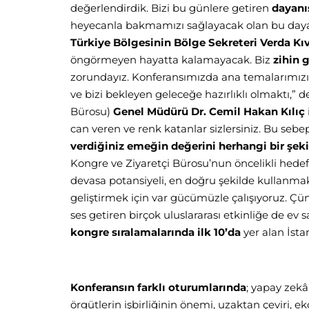
değerlendirdik. Bizi bu günlere getiren
dayanı
heyecanla bakmamızı sağlayacak olan bu dayanı
Türkiye Bölgesinin Bölge Sekreteri Verda Kı
öngörmeyen hayatta kalamayacak. Biz
zihin 
zorundayız. Konferansımızda ana temalarımızı 
ve bizi bekleyen geleceğe hazırlıklı olmaktı,” d
Bürosu)
Genel Müdürü Dr. Cemil Hakan Kılıç
can veren ve renk katanlar sizlersiniz. Bu sebepl
verdiğiniz emeğin değerini herhangi bir ş
Kongre ve Ziyaretçi Bürosu’nun öncelikli hedef
devasa potansiyeli, en doğru şekilde kullanmak
geliştirmek için var gücümüzle çalışıyoruz. Çünk
ses getiren birçok uluslararası etkinliğe de ev 
kongre sıralamalarında ilk 10’da
yer alan İsta
Konferansın farklı oturumlarında
; yapay zekâ
örgütlerin işbirliğinin önemi, uzaktan çeviri, e