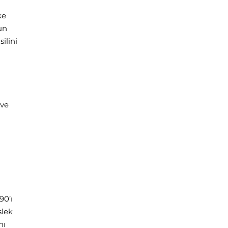
ke
un
ilini
 ve
90’ı
slek
nı