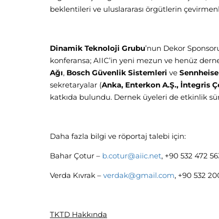
beklentileri ve uluslararası örgütlerin çevirme
Dinamik Teknoloji Grubu
’nun Dekor Sponsor
konferansa; AIIC’in yeni mezun ve henüz dern
Ağı
,
Bosch Güvenlik Sistemleri
ve
Sennheiser
sekretaryalar (
Anka, Enterkon A.Ş., İntegris Çe
katkıda bulundu. Dernek üyeleri de etkinlik sür
Daha fazla bilgi ve röportaj talebi için:
Bahar Çotur –
b.cotur@aiic.net
, +90 532 472 5
Verda Kıvrak –
verdak@gmail.com
, +90 532 20
TKTD Hakkında