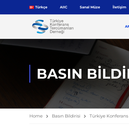
Türkçe
AIIC
Sanal Müze
İletişim
A
BASIN BILDI
Home
Basın Bildirisi
Türkiye Konferans 