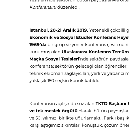
Konferansını
düzenledi.
İstanbul, 20-21 Aralık 2019.
Yetenekli çokdilli 
Ekonomik ve Sosyal Etüdler Konferans Heye
1969’da
bir grup vizyoner konferans çevirmen
kurulmuş olan
Uluslararası Konferans Tercüma
Maçka Sosyal Tesisleri
’nde sektörün paydaşla
konferansa; sektörün geleceği olan öğrenciler, 
teknik ekipman sağlayıcıları, yerli ve yabancı m
yaklaşık 150 seçkin konuk katıldı.
Konferansın açılışında söz alan
TKTD Başkanı 
ve tek meslek örgütü
olarak, bütün paydaşlar
ve 50. yılımızı birlikte uğurlamaktı. Farklı b
karşılaştığımız sıkıntıları konuştuk, çözüm ön