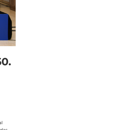
0.
al
ydaş