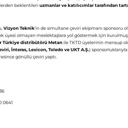
nlerden beklentileri
uzmanlar ve katılıcımlar tarafından tartı
u,
Vizyon Teknik
’in de simultane çeviri ekipmanı sponsoru 
ek üyesi olmayan meslektaşlara yol göstermek için kurulmu
 Türkiye distribütörü Metan
ile TKTD üyelerinin mensup o
viri, İnteras, Lexicon, Toledo ve UKT A.Ş.
) sponsorluklarıyla
esince gönüllü çeviri yaptı.
636
0 0641