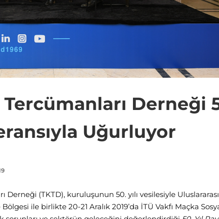
 Tercümanları Derneği 5
eransıyla Uğurluyor
19
Derneği (TKTD), kuruluşunun 50. yılı vesilesiyle Uluslararası
ölgesi ile birlikte 20-21 Aralık 2019’da İTÜ Vakfı Maçka Sosy
ak sorunları ve sektörün geleceğini değerlendirdiği
50. Yıl Pa