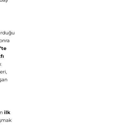
kurduğu
sonra
’te
fı
k
eri,
uşan
en
ilk
ışmak