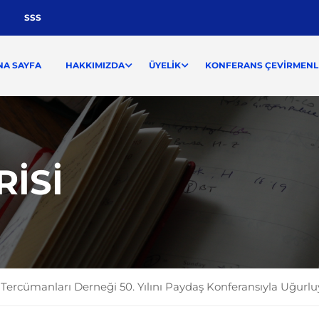
SSS
NA SAYFA
HAKKIMIZDA
ÜYELIK
KONFERANS ÇEVIRMENLI
RISI
Tercümanları Derneği 50. Yılını Paydaş Konferansıyla Uğurlu