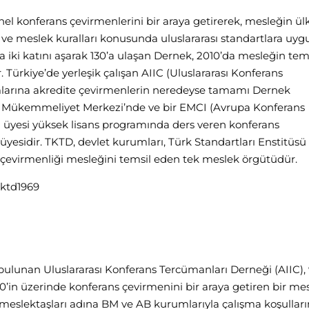
nel konferans çevirmenlerini bir araya getirerek, mesleğin ül
 ve meslek kuralları konusunda uluslararası standartlara uyg
nra iki katını aşarak 130’a ulaşan Dernek, 2010’da mesleğin tems
. Türkiye’de yerleşik çalışan AIIC (Uluslararası Konferans
mlarına akredite çevirmenlerin neredeyse tamamı Dernek
AB Mükemmeliyet Merkezi’nde ve bir EMCI (Avrupa Konferans
) üyesi yüksek lisans programında ders veren konferans
esidir. TKTD, devlet kurumları, Türk Standartları Enstitüsü
 çevirmenliği mesleğini temsil eden tek meslek örgütüdür.
tktd1969
 bulunan Uluslararası Konferans Tercümanları Derneği (AIIC), 
’in üzerinde konferans çevirmenini bir araya getiren bir me
eslektaşları adına BM ve AB kurumlarıyla çalışma koşulları