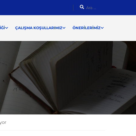
ĞI
ÇALIŞMA KOŞULLARIMIZ
ÖNERILERIMIZ
yor