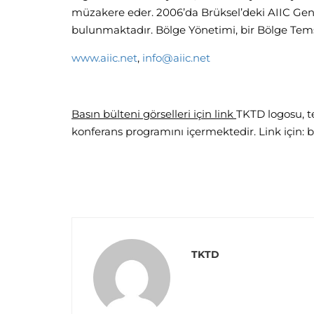
müzakere eder. 2006’da Brüksel’deki AIIC Gene
bulunmaktadır. Bölge Yönetimi, bir Bölge Temsi
www.aiic.net
,
info@aiic.net
Basın bülteni görselleri için link
TKTD logosu, tes
konferans programını içermektedir. Link için: 
TKTD