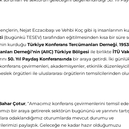
gençlerin, Nejat Eczacıbaşı ve Vehbi Koç gibi iş insanlarının 
ti
(bugünkü TESEV) tarafından eğitilmesinden kısa bir süre 
inin kurduğu
Türkiye Konferans Tercümanları Derneği
,
1953
nları Derneği’nin (AIIC) Türkiye Bölgesi
ile birlikte
İTÜ Vak
rını
50. Yıl Paydaş Konferansında
bir araya getirdi. İki günlü
konferans çevirmenleri, akademisyenler, etkinlik düzenleyicil
eslek örgütleri ile uluslararası örgütlerin temsilcilerinden ol
Bahar Çotur
, “Amacımız konferans çevirmenlerini temsil ed
ımızı bir araya getirerek sektörün bugününü ve yarınını tart
aşlıklara odaklandığımız oturumlarda mevcut durumu ve
erilerimizi paylaştık. Geleceğe ne kadar hazır olduğumuzu