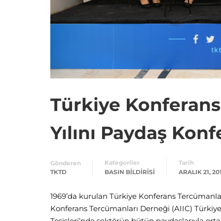
Türkiye Konferans
Yılını Paydaş Konf
Kategoriler
Tarih
Gönderen
TKTD
BASIN BILDIRISI
ARALIK 21, 20
1969’da kurulan Türkiye Konferans Tercümanları 
Konferans Tercümanları Derneği (AIIC) Türkiye B
Tesisleri’nde sektörün bütün paydaşlarıyla ort