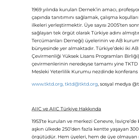
1969 yılında kurulan Dernek’in amacı, profesyo
çapında tanıtımını sağlamak, çalışma koşulları
ilkeleri yerleştirmektir. Üye sayısı 2005’ten so
sağlayan tek örgüt olarak Türkiye adını almıştır
Tercümanları Derneği) üyelerinin ve AB kuru
bünyesinde yer almaktadır. Türkiye’deki iki 
Çevirmenliği Yüksek Lisans Programları Birliği
çevirmenlerinin neredeyse tamamı yine TKTD üy
Mesleki Yeterlilik Kurumu nezdinde konferans
www.tktd.org,
tktd@tktd.org
, sosyal medya @
AIIC ve AIIC Türkiye Hakkında
1953’te kurulan ve merkezi Cenevre, İsviçre’de
aşkın ülkede 250’den fazla kentte yaşayan 3000
örgütüdür. Hem üyeleri, hem de üye olmayan m