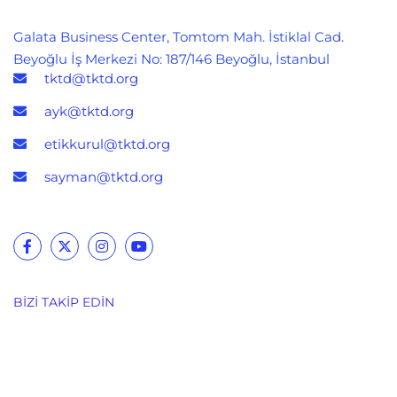
Galata Business Center, Tomtom Mah. İstiklal Cad.
Beyoğlu İş Merkezi No: 187/146 Beyoğlu, İstanbul
tktd@tktd.org
ayk@tktd.org
etikkurul@tktd.org
sayman@tktd.org
BIZI TAKIP EDIN