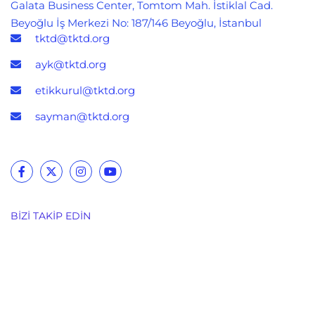
Galata Business Center, Tomtom Mah. İstiklal Cad.
Beyoğlu İş Merkezi No: 187/146 Beyoğlu, İstanbul
tktd@tktd.org
ayk@tktd.org
etikkurul@tktd.org
sayman@tktd.org
BIZI TAKIP EDIN