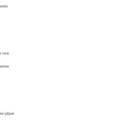
enetim
 verir.
tarının
na çalışan