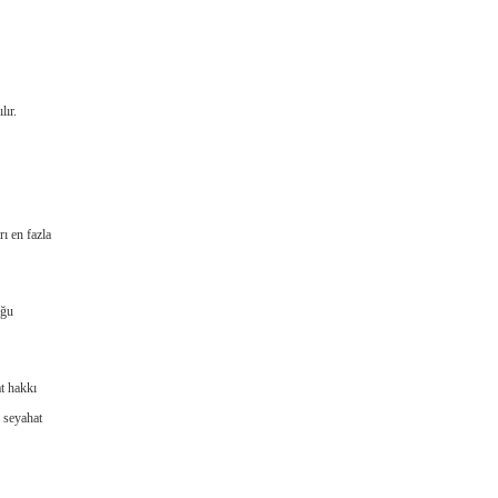
lır.
ı en fazla
uğu
at hakkı
e seyahat