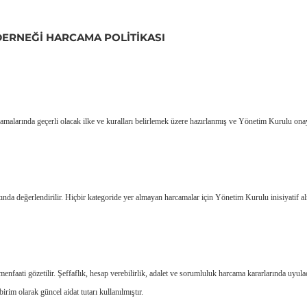
ERNEĞI HARCAMA POLITIKASI
malarında geçerli olacak ilke ve kuralları belirlemek üzere hazırlanmış ve Yönetim Kurulu ona
ında değerlendirilir. Hiçbir kategoride yer almayan harcamalar için Yönetim Kurulu inisiyatif a
aati gözetilir. Şeffaflık, hesap verebilirlik, adalet ve sorumluluk harcama kararlarında uyula
irim olarak güncel aidat tutarı kullanılmıştır.