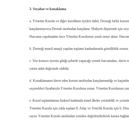
3. Seyahat ve konaklama
a. Yönetim Kurulu ve diğer kurulların üyeleri dahil, Derneği farklı kurum
karşılanmıyorsa Dernek tarafından karşılanır. Maliyeti düşürmek için seyah
Harcama yapılmadan önce Yönetim Kurulunun yazılı onayı alınır. Harcama
b. Derneği temsil amaçlı yapılan toplantı katılımlarında gönüllülük esastır.
c. Söz konusu üyenin gittiği şehirde yapacağı yemek harcamaları, davet ed
yarım aidat değerinde olabilir.
d. Konaklamanın davet eden kurum tarafından karşılanmadığı ve kaçınılm
seçenekleri fiyatlarıyla Yönetim Kuruluna sunar. Yönetim Kurulunun yazı
e. Kurul toplantılarına fiziksel katılımda temel ilkeler yerindelik ve yerin
Yönetim Kurulu için yılda toplam 8, Aday ve Yeterlik Kurulu için 6, Deneti
sayısı Yönetim Kurulu tarafından yeniden değerlendirilerek karara bağlana