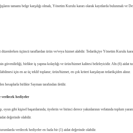
ışların tamamı belge karşılığı olmalı, Yönetim Kurulu kararı olarak kayıtlarda bulunmalı ve D
et düzenlerken üçüncü taraflardan ürün ve/veya hizmet alabilir. Tedarikçiye Yönetim Kurulu karar
n güvenilirliği, birlikte iş yapma kolaylığı ve ürün/hizmet kalitesi belirleyicidir. Altı (6) aidat tu
abilmesi için en az üç teklif toplanır; ürün/hizmet, en çok kriteri karşılayan tedarikçiden alınır.
en hesaplarla birlikte Sayman tarafından iletilir.
 verilecek hediyeler
, oyun gibi kişisel başarılarında; üyelerin ve birinci derece yakınlarının vefatında toplum yararı
dat değerinde olabilir.
rumlarda verilecek hediyeler en fazla bir (1) aidat değerinde olabilir.