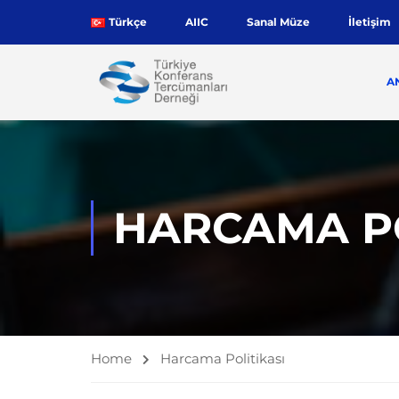
Türkçe
AIIC
Sanal Müze
İletişim
A
HARCAMA PO
Home
Harcama Politikası