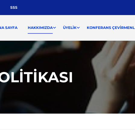
SSS
NA SAYFA
HAKKIMIZDA
ÜYELIK
KONFERANS ÇEVIRMENLI
LITIKASI