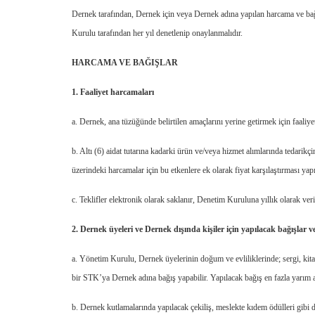
Dernek tarafından, Dernek için veya Dernek adına yapılan harcama ve bağ
Kurulu tarafından her yıl denetlenip onaylanmalıdır.
HARCAMA VE BAĞIŞLAR
1. Faaliyet harcamaları
a. Dernek, ana tüzüğünde belirtilen amaçlarını yerine getirmek için faaliy
b. Altı (6) aidat tutarına kadarki ürün ve/veya hizmet alımlarında tedarikçini
üzerindeki harcamalar için bu etkenlere ek olarak fiyat karşılaştırması yapıl
c. Teklifler elektronik olarak saklanır, Denetim Kuruluna yıllık olarak veril
2. Dernek üyeleri ve Dernek dışında kişiler için yapılacak bağışlar ve
a. Yönetim Kurulu, Dernek üyelerinin doğum ve evliliklerinde; sergi, kitap
bir STK’ya Dernek adına bağış yapabilir. Yapılacak bağış en fazla yarım ai
b. Dernek kutlamalarında yapılacak çekiliş, meslekte kıdem ödülleri gibi du