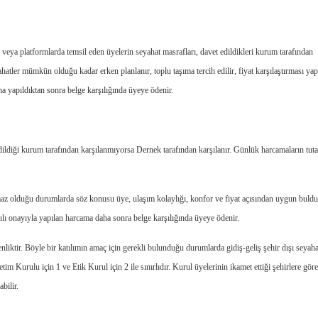
 veya platformlarda temsil eden üyelerin seyahat masrafları, davet edildikleri kurum tarafından
atler mümkün olduğu kadar erken planlanır, toplu taşıma tercih edilir, fiyat karşılaştırması yapı
 yapıldıktan sonra belge karşılığında üyeye ödenir.
ildiği kurum tarafından karşılanmıyorsa Dernek tarafından karşılanır. Günlük harcamaların tutar
az olduğu durumlarda söz konusu üye, ulaşım kolaylığı, konfor ve fiyat açısından uygun buld
lı onayıyla yapılan harcama daha sonra belge karşılığında üyeye ödenir.
denliktir. Böyle bir katılımın amaç için gerekli bulunduğu durumlarda gidiş-geliş şehir dışı seyah
m Kurulu için 1 ve Etik Kurul için 2 ile sınırlıdır. Kurul üyelerinin ikamet ettiği şehirlere gör
bilir.