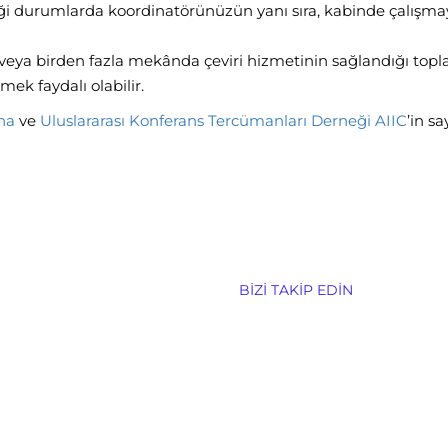
iği durumlarda koordinatörünüzün yanı sıra, kabinde çalışma
e/veya birden fazla mekânda çeviri hizmetinin sağlandığı topl
mek faydalı olabilir.
na
ve
Uluslararası Konferans Tercümanları Derneği AIIC
’in sa
BIZI TAKIP EDIN