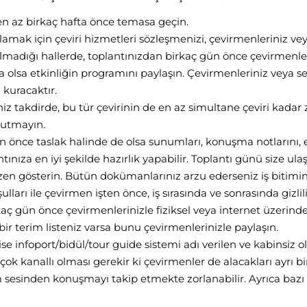
en az birkaç hafta önce temasa geçin.
ağlamak için çeviri hizmetleri sözleşmenizi, çevirmenleriniz v
adığı hallerde, toplantınızdan birkaç gün önce çevirmenl
da olsa etkinliğin programını paylaşın. Çevirmenleriniz veya sekr
 kuracaktır.
iniz takdirde, bu tür çevirinin de en az simultane çeviri kadar 
unutmayın.
 önce taslak halinde de olsa sunumları, konuşma notlarını,
ntınıza en iyi şekilde hazırlık yapabilir. Toplantı günü size
n gösterin. Bütün dokümanlarınız arzu ederseniz iş bitiminde
ları ile çevirmen işten önce, iş sırasında ve sonrasında giz
ç gün önce çevirmenlerinizle fiziksel veya internet üzerinden 
 bir terim listeniz varsa bunu çevirmenlerinizle paylaşın.
 infoport/bidül/tour guide sistemi adı verilen ve kabinsiz o
n çok kanallı olması gerekir ki çevirmenler de alacakları ayrı
m sesinden konuşmayı takip etmekte zorlanabilir. Ayrıca bazı