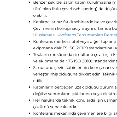
Benzer şekilde, salon kabin kurulmasına müsai
türü olan fısıltı çeviri (whispering) de düş
olabilir.
Katılımcılarınız farklı şehirlerde ise ve çe
Çevirmenin konuşmacıyla aynı ortamda bul
Uluslararası Konferans Tercümanları Derneğ
Konferans merkezi, otel veya diğer toplantı
ekipmana dair TS ISO 20109 standardına 
Toplantı mekânında simultane çeviri için k
ve ekipmana dair TS ISO 20109 standardına
Simultane çeviri kabinlerinin konuşmacı ve
yerleştirilmiş olduğuna dikkat edin. Teknik
edilir.
Kabinlerin perdeden uzak olduğu durumla
değilse sunumların çıktılarının veya elektro
Her halükarda teknik konularda işin uzmanı t
çözümü sunacaklardır.
Konferans mekânında çevirmenlere bilgi akta