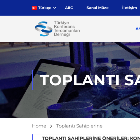
Türkçe
AIIC
Sanal Müze
İletişim
A
TOPLANTI S
Home
Toplantı Sahiplerine
TOPLANTI SAHIPLERINE ÖNERILER: KO