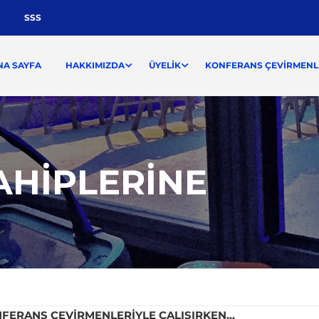
SSS
NA SAYFA
HAKKIMIZDA
ÜYELIK
KONFERANS ÇEVIRMENLI
AHIPLERINE
NFERANS ÇEVIRMENLERIYLE ÇALIŞIRKEN…