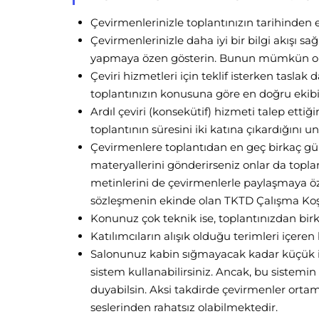
Çevirmenlerinizle toplantınızın tarihinden 
Çevirmenlerinizle daha iyi bir bilgi akışı s
yapmaya özen gösterin. Bunun mümkün olm
Çeviri hizmetleri için teklif isterken taslak 
toplantınızın konusuna göre en doğru ekibi
Ardıl çeviri (konsekütif) hizmeti talep ettiğ
toplantının süresini iki katına çıkardığını 
Çevirmenlere toplantıdan en geç birkaç gün
materyallerini gönderirseniz onlar da topla
metinlerini de çevirmenlerle paylaşmaya öze
sözleşmenin ekinde olan TKTD Çalışma Koşul
Konunuz çok teknik ise, toplantınızdan birka
Katılımcıların alışık olduğu terimleri içeren
Salonunuz kabin sığmayacak kadar küçük ise
sistem kullanabilirsiniz. Ancak, bu sistemi
duyabilsin. Aksi takdirde çevirmenler orta
seslerinden rahatsız olabilmektedir.