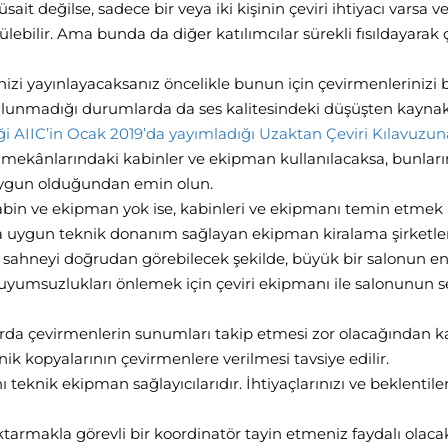
t değilse, sadece bir veya iki kişinin çeviri ihtiyacı varsa ve
ünülebilir. Ama bunda da diğer katılımcılar sürekli fısıldayara
virinizi yayınlayacaksanız öncelikle bunun için çevirmenleriniz
unmadığı durumlarda da ses kalitesindeki düşüşten kaynak
i AIIC’in Ocak 2019’da yayımladığı Uzaktan Çeviri Kılavuzun
 mekânlarındaki kabinler ve ekipman kullanılacaksa, bunların
uygun olduğundan emin olun.
abin ve ekipman yok ise, kabinleri ve ekipmanı temin etmek a
 uygun teknik donanım sağlayan ekipman kiralama şirketleriy
 sahneyi doğrudan görebilecek şekilde, büyük bir salonun en 
 uyumsuzlukları önlemek için çeviri ekipmanı ile salonunun s
rda çevirmenlerin sunumları takip etmesi zor olacağından
nik kopyalarının çevirmenlere verilmesi tavsiye edilir.
eknik ekipman sağlayıcılarıdır. İhtiyaçlarınızı ve beklentiler
rmakla görevli bir koordinatör tayin etmeniz faydalı olacaktı