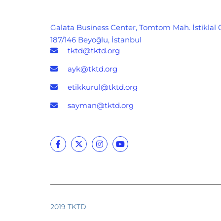
Galata Business Center, Tomtom Mah. İstiklal 
187/146 Beyoğlu, İstanbul
tktd@tktd.org
ayk@tktd.org
etikkurul@tktd.org
sayman@tktd.org
2019 TKTD