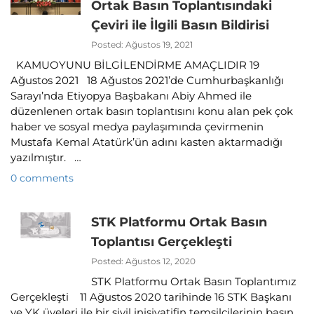
Ortak Basın Toplantısındaki
Çeviri ile İlgili Basın Bildirisi
Posted: Ağustos 19, 2021
KAMUOYUNU BİLGİLENDİRME AMAÇLIDIR 19
Ağustos 2021 18 Ağustos 2021’de Cumhurbaşkanlığı
Sarayı’nda Etiyopya Başbakanı Abiy Ahmed ile
düzenlenen ortak basın toplantısını konu alan pek çok
haber ve sosyal medya paylaşımında çevirmenin
Mustafa Kemal Atatürk’ün adını kasten aktarmadığı
yazılmıştır. …
0 comments
STK Platformu Ortak Basın
Toplantısı Gerçekleşti
Posted: Ağustos 12, 2020
STK Platformu Ortak Basın Toplantımız
Gerçekleşti 11 Ağustos 2020 tarihinde 16 STK Başkanı
ve YK üyeleri ile bir sivil inisiyatifin temsilcilerinin basın