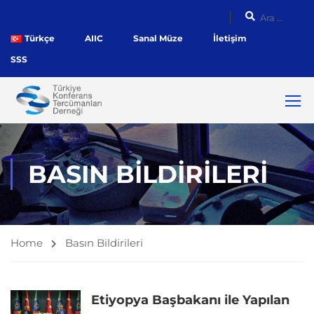
Türkçe
AIIC
Sanal Müze
İletişim
SSS
BASIN BILDIRILERI
Home
Basın Bildirileri
Etiyopya Başbakanı ile Yapılan