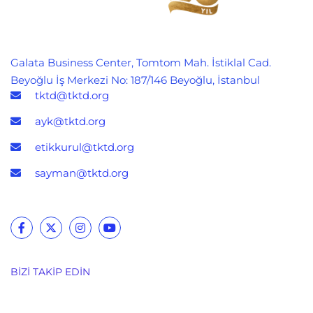
Galata Business Center, Tomtom Mah. İstiklal Cad.
Beyoğlu İş Merkezi No: 187/146 Beyoğlu, İstanbul
tktd@tktd.org
ayk@tktd.org
etikkurul@tktd.org
sayman@tktd.org
BIZI TAKIP EDIN