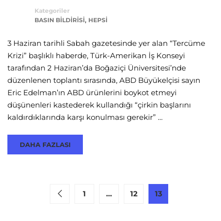
Kategoriler
,
BASIN BILDIRISI
HEPSI
3 Haziran tarihli Sabah gazetesinde yer alan “Tercüme
Krizi” başlıklı haberde, Türk-Amerikan İş Konseyi
tarafından 2 Haziran’da Boğaziçi Üniversitesi’nde
düzenlenen toplantı sırasında, ABD Büyükelçisi sayın
Eric Edelman’ın ABD ürünlerini boykot etmeyi
düşünenleri kastederek kullandığı “çirkin başlarını
kaldırdıklarında karşı konulması gerekir” …
DAHA FAZLASI
1
…
12
13