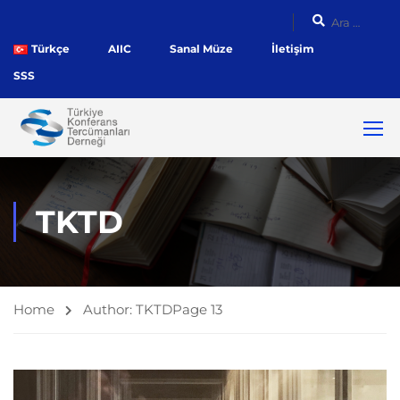
Türkçe
AIIC
Sanal Müze
İletişim
SSS
TKTD
Home
Author: TKTD
Page 13