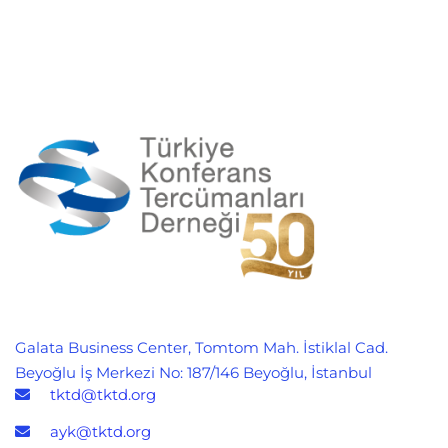
Galata Business Center, Tomtom Mah. İstiklal Cad.
Beyoğlu İş Merkezi No: 187/146 Beyoğlu, İstanbul
tktd@tktd.org
ayk@tktd.org