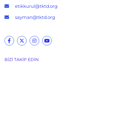
etikkurul@tktd.org
sayman@tktd.org
BIZI TAKIP EDIN