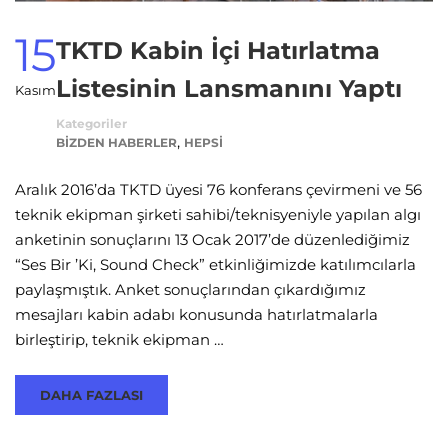
15
TKTD Kabin İçi Hatırlatma
Listesinin Lansmanını Yaptı
Kasım
Kategoriler
,
BIZDEN HABERLER
HEPSI
Aralık 2016’da TKTD üyesi 76 konferans çevirmeni ve 56
teknik ekipman şirketi sahibi/teknisyeniyle yapılan algı
anketinin sonuçlarını 13 Ocak 2017’de düzenlediğimiz
“Ses Bir ’Ki, Sound Check” etkinliğimizde katılımcılarla
paylaşmıştık. Anket sonuçlarından çıkardığımız
mesajları kabin adabı konusunda hatırlatmalarla
birleştirip, teknik ekipman …
DAHA FAZLASI