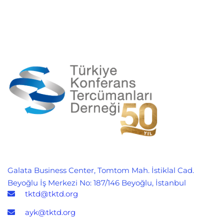
Galata Business Center, Tomtom Mah. İstiklal Cad.
Beyoğlu İş Merkezi No: 187/146 Beyoğlu, İstanbul
tktd@tktd.org
ayk@tktd.org