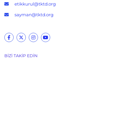
etikkurul@tktd.org
sayman@tktd.org
BIZI TAKIP EDIN