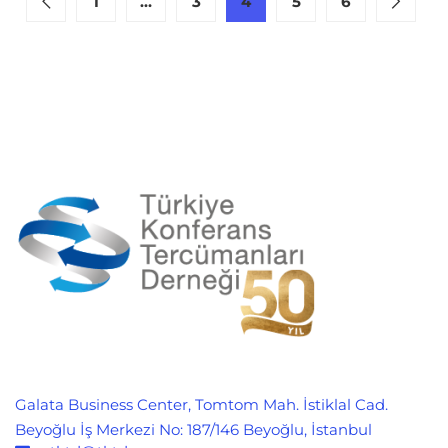
1
…
3
4
5
6
Galata Business Center, Tomtom Mah. İstiklal Cad.
Beyoğlu İş Merkezi No: 187/146 Beyoğlu, İstanbul