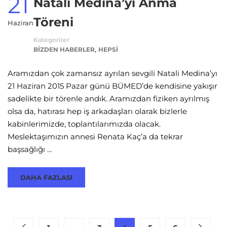
21
Natali Medina’yı Anma
Töreni
Haziran
Kategoriler
,
BIZDEN HABERLER
HEPSI
Aramızdan çok zamansız ayrılan sevgili Natali Medina’yı
21 Haziran 2015 Pazar günü BÜMED’de kendisine yakışır
sadelikte bir törenle andık. Aramızdan fiziken ayrılmış
olsa da, hatırası hep iş arkadaşları olarak bizlerle
kabinlerimizde, toplantılarımızda olacak.
Meslektaşımızın annesi Renata Kaç’a da tekrar
başsağlığı …
DAHA FAZLASI