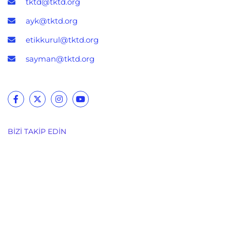
tktd@tktd.org
ayk@tktd.org
etikkurul@tktd.org
sayman@tktd.org
BIZI TAKIP EDIN