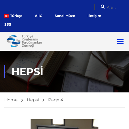
Türkçe
AIIC
Sanal Müze
İletişim
SSS
HEPSI
Home
Hepsi
Page 4