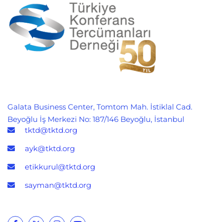
Galata Business Center, Tomtom Mah. İstiklal Cad.
Beyoğlu İş Merkezi No: 187/146 Beyoğlu, İstanbul
tktd@tktd.org
ayk@tktd.org
etikkurul@tktd.org
sayman@tktd.org