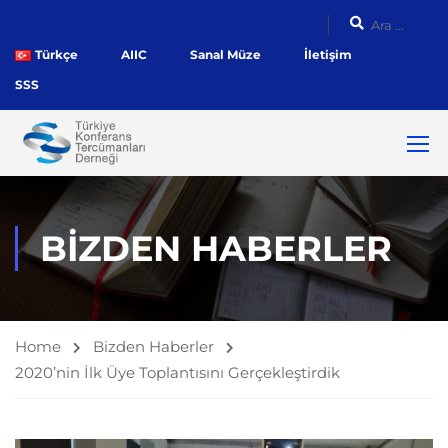
Türkçe
AIIC
Sanal Müze
İletişim
SSS
BIZDEN HABERLER
Home
Bizden Haberler
2020’nin İlk Üye Toplantısını Gerçekleştirdik