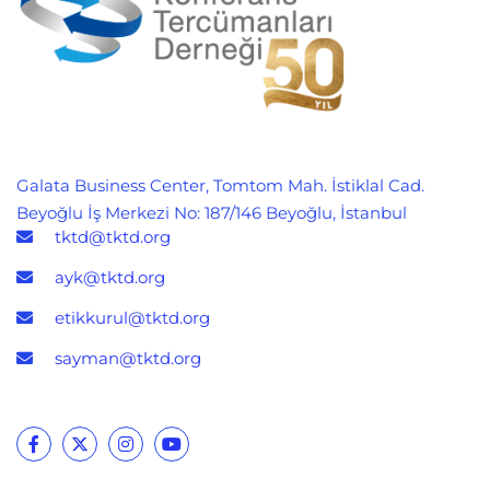
Galata Business Center, Tomtom Mah. İstiklal Cad.
Beyoğlu İş Merkezi No: 187/146 Beyoğlu, İstanbul
tktd@tktd.org
ayk@tktd.org
etikkurul@tktd.org
sayman@tktd.org