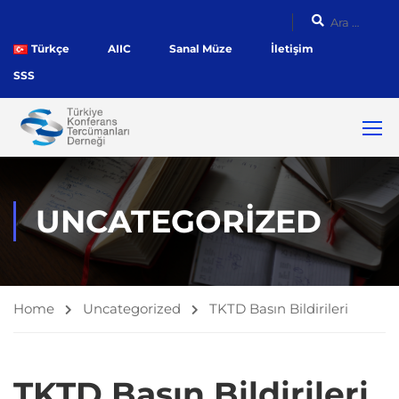
Türkçe
AIIC
Sanal Müze
İletişim
SSS
UNCATEGORIZED
Home
Uncategorized
TKTD Basın Bildirileri
TKTD Basın Bildirileri