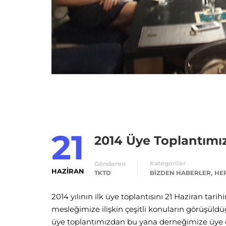
21
2014 Üye Toplantımı
Kategoriler
Gönderen
HAZIRAN
,
TKTD
BIZDEN HABERLER
HE
2014 yılının ilk üye toplantısını 21 Haziran tar
mesleğimize ilişkin çeşitli konuların görüşü
üye toplantımızdan bu yana derneğimize üye ol