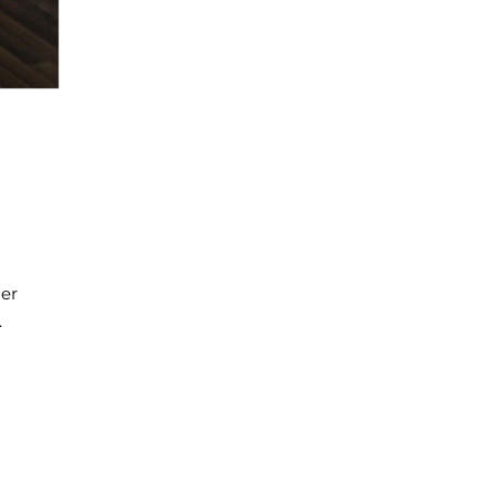
her
.