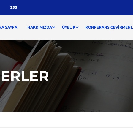
SSS
NA SAYFA
HAKKIMIZDA
ÜYELIK
KONFERANS ÇEVIRMENLI
BERLER