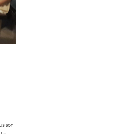
us son
n …