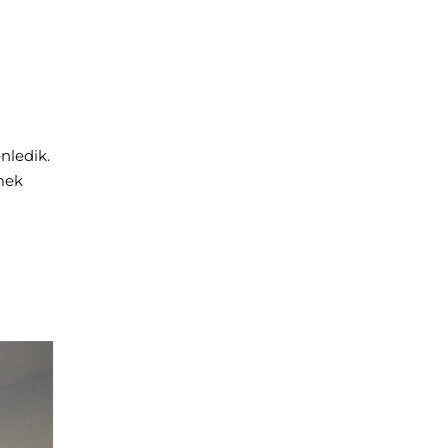
nledik.
mek