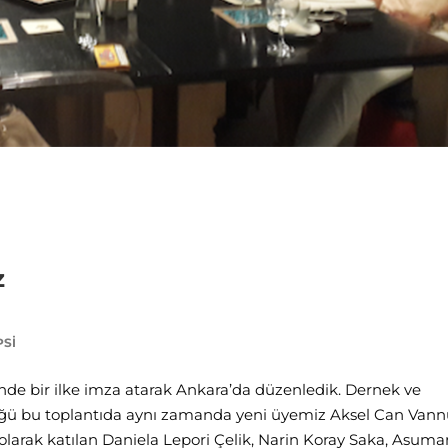
z
PSI
ihinde bir ilke imza atarak Ankara’da düzenledik. Dernek ve
ldüğü bu toplantıda aynı zamanda yeni üyemiz Aksel Can Vann
arak katılan Daniela Lepori Çelik, Narin Koray Saka, Asuma