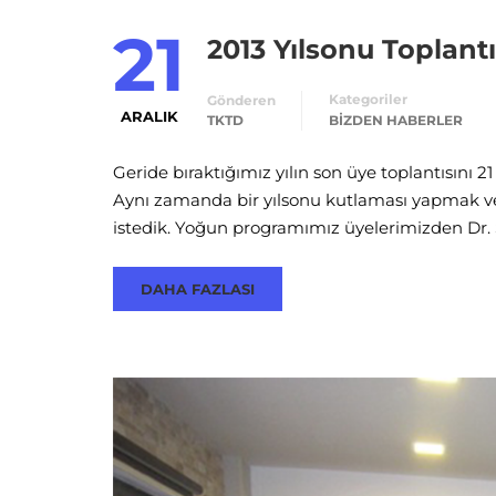
21
2013 Yılsonu Toplant
Kategoriler
Gönderen
ARALIK
TKTD
BIZDEN HABERLER
Geride bıraktığımız yılın son üye toplantısını 
Aynı zamanda bir yılsonu kutlaması yapmak ve
istedik. Yoğun programımız üyelerimizden Dr. Şu
DAHA FAZLASI