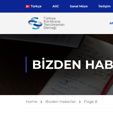
Türkçe
AIIC
Sanal Müze
İletişim
A
BIZDEN HA
Home
Bizden Haberler
Page 8