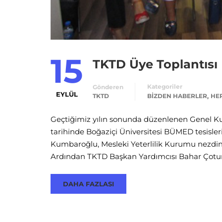
15
TKTD Üye Toplantısı
Kategoriler
Gönderen
EYLÜL
,
TKTD
BIZDEN HABERLER
HE
Geçtiğimiz yılın sonunda düzenlenen Genel Kuru
tarihinde Boğaziçi Üniversitesi BÜMED tesisler
Kumbaroğlu, Mesleki Yeterlilik Kurumu nezdind
Ardından TKTD Başkan Yardımcısı Bahar Çotur
DAHA FAZLASI