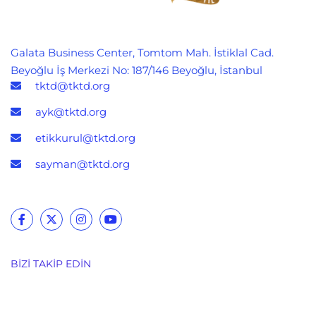
Galata Business Center, Tomtom Mah. İstiklal Cad.
Beyoğlu İş Merkezi No: 187/146 Beyoğlu, İstanbul
tktd@tktd.org
ayk@tktd.org
etikkurul@tktd.org
sayman@tktd.org
BIZI TAKIP EDIN