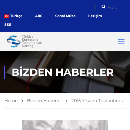
Türkçe
AIIC
Sanal Müze
İletişim
SSS
BIZDEN HABERLER
Home
Bizden Haberler
2013 Yılsonu Toplantımız