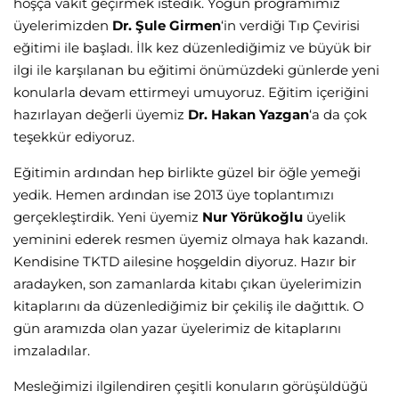
hoşça vakit geçirmek istedik. Yoğun programımız
üyelerimizden
Dr. Şule Girmen
‘in verdiği Tıp Çevirisi
eğitimi ile başladı. İlk kez düzenlediğimiz ve büyük bir
ilgi ile karşılanan bu eğitimi önümüzdeki günlerde yeni
konularla devam ettirmeyi umuyoruz. Eğitim içeriğini
hazırlayan değerli üyemiz
Dr. Hakan Yazgan
‘a da çok
teşekkür ediyoruz.
Eğitimin ardından hep birlikte güzel bir öğle yemeği
yedik. Hemen ardından ise 2013 üye toplantımızı
gerçekleştirdik. Yeni üyemiz
Nur Yörükoğlu
üyelik
yeminini ederek resmen üyemiz olmaya hak kazandı.
Kendisine TKTD ailesine hoşgeldin diyoruz. Hazır bir
aradayken, son zamanlarda kitabı çıkan üyelerimizin
kitaplarını da düzenlediğimiz bir çekiliş ile dağıttık. O
gün aramızda olan yazar üyelerimiz de kitaplarını
imzaladılar.
Mesleğimizi ilgilendiren çeşitli konuların görüşüldüğü