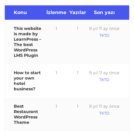
Konu
İzlenme
Yazılar
Son yazı
This website
1
1
9 yıl 11 ay önce
is made by
TKTD
LearnPress –
The best
WordPress
LMS Plugin
How to start
1
1
9 yıl 11 ay önce
your own
TKTD
hotel
business?
Best
1
1
9 yıl 11 ay önce
Restaurant
TKTD
WordPress
Theme