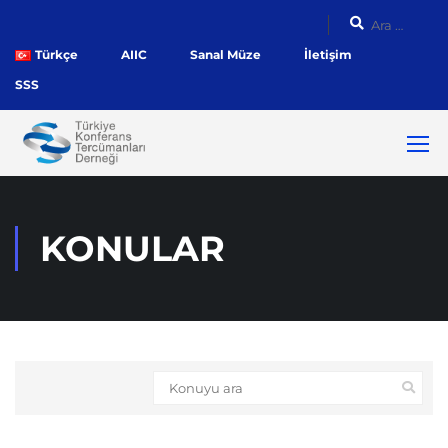
Türkçe
AIIC
Sanal Müze
İletişim
SSS
KONULAR