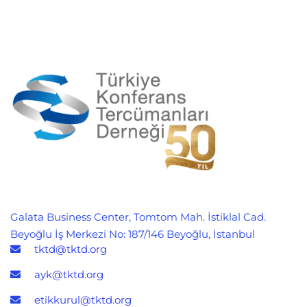
Galata Business Center, Tomtom Mah. İstiklal Cad.
Beyoğlu İş Merkezi No: 187/146 Beyoğlu, İstanbul
tktd@tktd.org
ayk@tktd.org
etikkurul@tktd.org