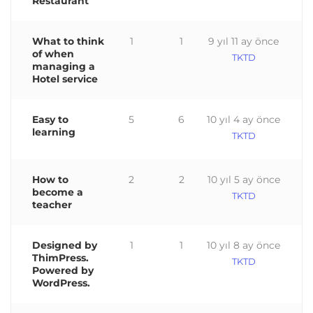
Restaurant
What to think
1
1
9 yıl 11 ay önce
of when
TKTD
managing a
Hotel service
Easy to
5
6
10 yıl 4 ay önce
learning
TKTD
How to
2
2
10 yıl 5 ay önce
become a
TKTD
teacher
Designed by
1
1
10 yıl 8 ay önce
ThimPress.
TKTD
Powered by
WordPress.