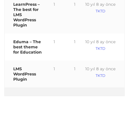
LearnPress –
1
1
10 yıl 8 ay önce
The best for
TKTD
LMS
WordPress
Plugin
Eduma – The
1
1
10 yıl 8 ay önce
best theme
TKTD
for Education
LMS
1
1
10 yıl 8 ay önce
WordPress
TKTD
Plugin