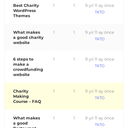
Best Charity
1
1
9 yıl 11 ay önce
WordPress
TKTD
Themes
What makes
1
1
9 yıl 11 ay önce
a good charity
TKTD
website
6 steps to
1
1
9 yıl 11 ay önce
make a
TKTD
crowdfunding
website
Charity
1
1
9 yıl 11 ay önce
Making
TKTD
Course – FAQ
What makes
1
1
9 yıl 11 ay önce
a good
TKTD