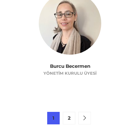
Burcu Becermen
YÖNETIM KURULU ÜYESI
1
2