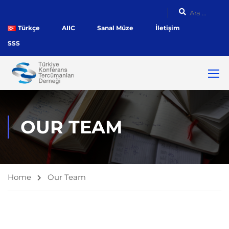
Türkçe
AIIC
Sanal Müze
İletişim
SSS
OUR TEAM
Home
Our Team