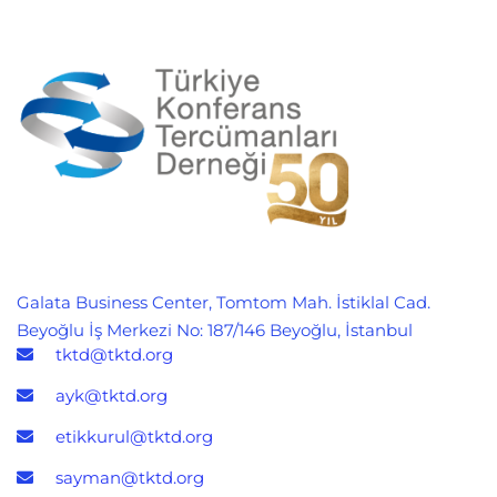
Galata Business Center, Tomtom Mah. İstiklal Cad.
Beyoğlu İş Merkezi No: 187/146 Beyoğlu, İstanbul
tktd@tktd.org
ayk@tktd.org
etikkurul@tktd.org
sayman@tktd.org