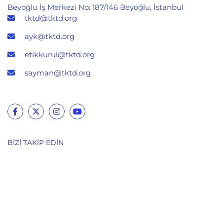
Beyoğlu İş Merkezi No: 187/146 Beyoğlu, İstanbul
tktd@tktd.org
ayk@tktd.org
etikkurul@tktd.org
sayman@tktd.org
BIZI TAKIP EDIN