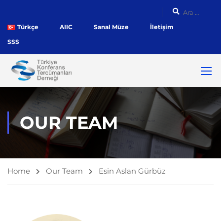
Türkçe
AIIC
Sanal Müze
İletişim
SSS
OUR TEAM
Home
Our Team
Esin Aslan Gürbüz