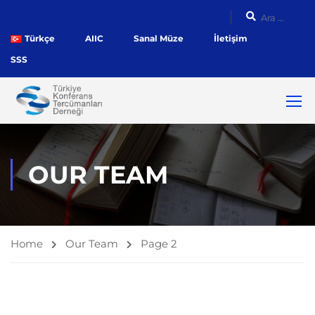
Türkçe
AIIC
Sanal Müze
İletişim
SSS
OUR TEAM
Home
Our Team
Page 2