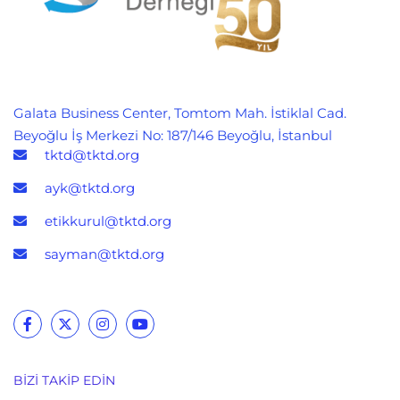
Galata Business Center, Tomtom Mah. İstiklal Cad.
Beyoğlu İş Merkezi No: 187/146 Beyoğlu, İstanbul
tktd@tktd.org
ayk@tktd.org
etikkurul@tktd.org
sayman@tktd.org
BIZI TAKIP EDIN