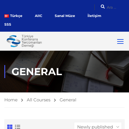
Türkçe
AIIC
Sanal Müze
İletişim
SSS
GENERAL
Home
All Courses
General