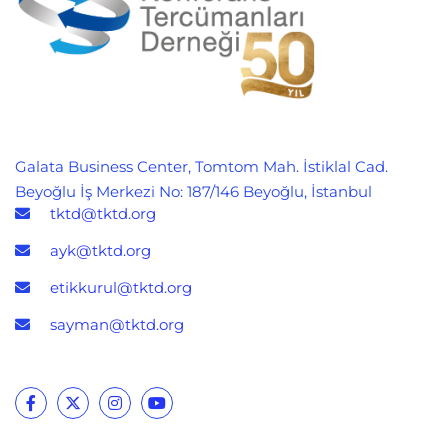
Galata Business Center, Tomtom Mah. İstiklal Cad.
Beyoğlu İş Merkezi No: 187/146 Beyoğlu, İstanbul
tktd@tktd.org
ayk@tktd.org
etikkurul@tktd.org
sayman@tktd.org