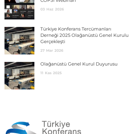
COP31 Webinarı
03
Haz
2026
Türkiye Konferans Tercümanları
Derneği 2025 Olağanüstü Genel Kurulu
Gerçekleşti
27
Mar
2026
Olağanüstü Genel Kurul Duyurusu
11
Kas
2025