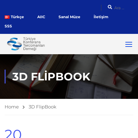
Türkçe
AIIC
Sanal Müze
İletişim
SSS
3D FLIPBOOK
Home
3D FlipBook
20