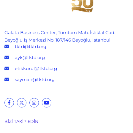
Galata Business Center, Tomtom Mah. İstiklal Cad.
Beyoğlu İş Merkezi No: 187/146 Beyoğlu, İstanbul
tktd@tktd.org
ayk@tktd.org
etikkurul@tktd.org
sayman@tktd.org
BIZI TAKIP EDIN