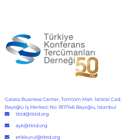
çevirmenler.
Gloria
çevirmenler
Hasan
Wagner
konferans
Akbelen,
ile Hasan
çalışmasının
ertesi
Akbelen,
ardından
günün
Okşan
yemekte(1969)
programını
Atasoy ve
akşam
Dilek Erzik
kokteylinde
(1960’lı
açıklıyor.
Yıllar)
(1968)
Galata Business Center, Tomtom Mah. İstiklal Cad.
Beyoğlu İş Merkezi No: 187/146 Beyoğlu, İstanbul
tktd@tktd.org
ayk@tktd.org
etikkurul@tktd.org