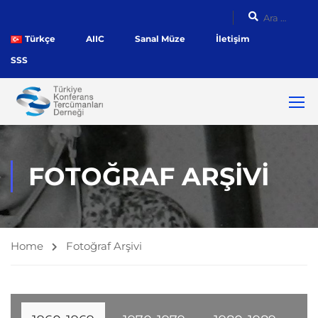
Türkçe
AIIC
Sanal Müze
İletişim
SSS
FOTOĞRAF ARŞIVI
Home
Fotoğraf Arşivi