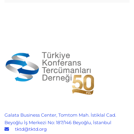
Abdullah
yemeğin
Gül
menüsü
onuruna
verdiği
yemeğin
menüsü
Galata Business Center, Tomtom Mah. İstiklal Cad.
Beyoğlu İş Merkezi No: 187/146 Beyoğlu, İstanbul
tktd@tktd.org