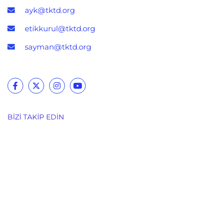
ayk@tktd.org
etikkurul@tktd.org
sayman@tktd.org
BIZI TAKIP EDIN