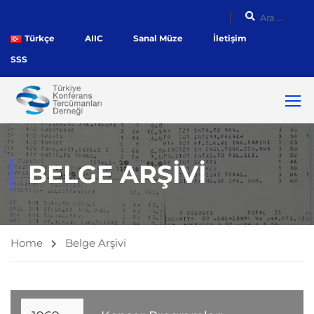
Türkçe
AIIC
Sanal Müze
İletişim
SSS
BELGE ARŞIVI
Home
Belge Arşivi