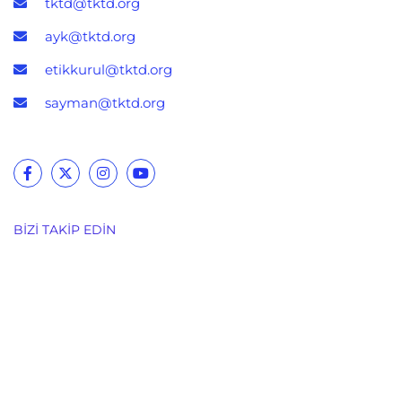
tktd@tktd.org
ayk@tktd.org
etikkurul@tktd.org
sayman@tktd.org
BIZI TAKIP EDIN