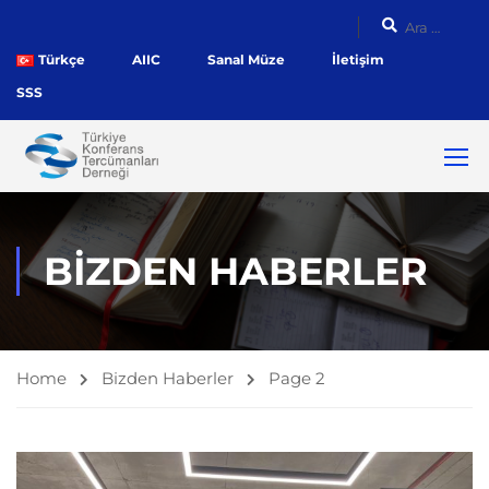
Türkçe
AIIC
Sanal Müze
İletişim
SSS
BIZDEN HABERLER
Home
Bizden Haberler
Page 2