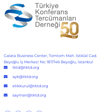
Galata Business Center, Tomtom Mah. İstiklal Cad.
Beyoğlu İş Merkezi No: 187/146 Beyoğlu, İstanbul
tktd@tktd.org
ayk@tktd.org
etikkurul@tktd.org
sayman@tktd.org