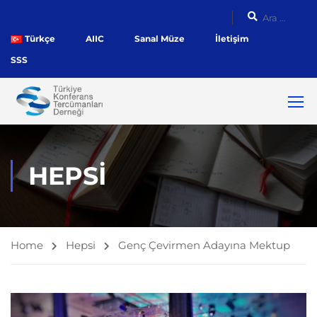
Türkçe
AIIC
Sanal Müze
İletişim
SSS
HEPSI
Home
Hepsi
Genç Çevirmen Adayına Mektup