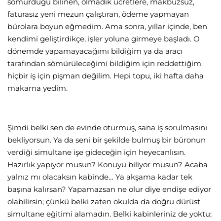
sömürdüğü bilinen, olmadık ücretlere, makbuzsuz,
faturasız yeni mezun çalıştıran, ödeme yapmayan
bürolara boyun eğmedim. Ama sonra, yıllar içinde, ben
kendimi geliştirdikçe, işler yoluna girmeye başladı. O
dönemde yapamayacağımı bildiğim ya da aracı
tarafından sömürüleceğimi bildiğim için reddettiğim
hiçbir iş için pişman değilim. Hepi topu, iki hafta daha
makarna yedim.
Şimdi belki sen de evinde oturmuş, sana iş sorulmasını
bekliyorsun. Ya da seni bir şekilde bulmuş bir büronun
verdiği simultane işe gideceğin için heyecanlısın.
Hazırlık yapıyor musun? Konuyu biliyor musun? Acaba
yalnız mı olacaksın kabinde… Ya akşama kadar tek
başına kalırsan? Yapamazsan ne olur diye endişe ediyor
olabilirsin; çünkü belki zaten okulda da doğru dürüst
simultane eğitimi alamadın. Belki kabinleriniz de yoktu;