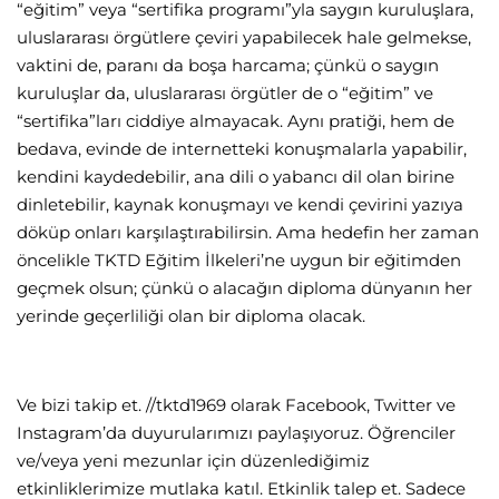
“eğitim” veya “sertifika programı”yla saygın kuruluşlara,
uluslararası örgütlere çeviri yapabilecek hale gelmekse,
vaktini de, paranı da boşa harcama; çünkü o saygın
kuruluşlar da, uluslararası örgütler de o “eğitim” ve
“sertifika”ları ciddiye almayacak. Aynı pratiği, hem de
bedava, evinde de internetteki konuşmalarla yapabilir,
kendini kaydedebilir, ana dili o yabancı dil olan birine
dinletebilir, kaynak konuşmayı ve kendi çevirini yazıya
döküp onları karşılaştırabilirsin. Ama hedefin her zaman
öncelikle TKTD Eğitim İlkeleri’ne uygun bir eğitimden
geçmek olsun; çünkü o alacağın diploma dünyanın her
yerinde geçerliliği olan bir diploma olacak.
Ve bizi takip et. //tktd1969 olarak Facebook, Twitter ve
Instagram’da duyurularımızı paylaşıyoruz. Öğrenciler
ve/veya yeni mezunlar için düzenlediğimiz
etkinliklerimize mutlaka katıl. Etkinlik talep et. Sadece