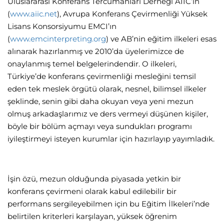
Uluslararası Konferans Tercümanları Derneği AIIC’in
(
www.aiic.net
), Avrupa Konferans Çevirmenliği Yüksek
Lisans Konsorsiyumu EMCI’ın
(
www.emcinterpreting.org
) ve AB’nin eğitim ilkeleri esas
alınarak hazırlanmış ve 2010’da üyelerimizce de
onaylanmış temel belgelerindendir. O ilkeleri,
Türkiye’de konferans çevirmenliği mesleğini temsil
eden tek meslek örgütü olarak, nesnel, bilimsel ilkeler
şeklinde, senin gibi daha okuyan veya yeni mezun
olmuş arkadaşlarımız ve ders vermeyi düşünen kişiler,
böyle bir bölüm açmayı veya sundukları programı
iyileştirmeyi isteyen kurumlar için hazırlayıp yayımladık.
İşin özü, mezun olduğunda piyasada yetkin bir
konferans çevirmeni olarak kabul edilebilir bir
performans sergileyebilmen için bu Eğitim İlkeleri’nde
belirtilen kriterleri karşılayan, yüksek öğrenim