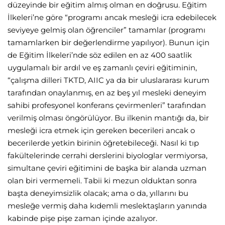
düzeyinde bir eğitim almış olman en doğrusu. Eğitim
İlkeleri’ne göre “programı ancak mesleği icra edebilecek
seviyeye gelmiş olan öğrenciler” tamamlar (programı
tamamlarken bir değerlendirme yapılıyor). Bunun için
de Eğitim İlkeleri’nde söz edilen en az 400 saatlik
uygulamalı bir ardıl ve eş zamanlı çeviri eğitiminin,
“çalışma dilleri TKTD, AIIC ya da bir uluslararası kurum
tarafından onaylanmış, en az beş yıl mesleki deneyim
sahibi profesyonel konferans çevirmenleri” tarafından
verilmiş olması öngörülüyor. Bu ilkenin mantığı da, bir
mesleği icra etmek için gereken becerileri ancak o
becerilerde yetkin birinin öğretebileceği. Nasıl ki tıp
fakültelerinde cerrahi derslerini biyologlar vermiyorsa,
simultane çeviri eğitimini de başka bir alanda uzman
olan biri vermemeli. Tabii ki mezun olduktan sonra
başta deneyimsizlik olacak; ama o da, yıllarını bu
mesleğe vermiş daha kıdemli meslektaşların yanında
kabinde pişe pişe zaman içinde azalıyor.