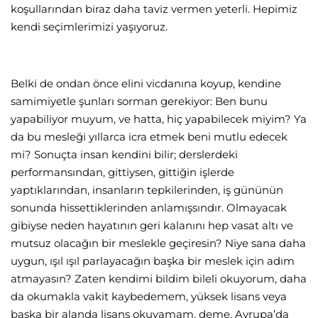
koşullarından biraz daha taviz vermen yeterli. Hepimiz
kendi seçimlerimizi yaşıyoruz.
Belki de ondan önce elini vicdanına koyup, kendine
samimiyetle şunları sorman gerekiyor: Ben bunu
yapabiliyor muyum, ve hatta, hiç yapabilecek miyim? Ya
da bu mesleği yıllarca icra etmek beni mutlu edecek
mi? Sonuçta insan kendini bilir; derslerdeki
performansından, gittiysen, gittiğin işlerde
yaptıklarından, insanların tepkilerinden, iş gününün
sonunda hissettiklerinden anlamışsındır. Olmayacak
gibiyse neden hayatının geri kalanını hep vasat altı ve
mutsuz olacağın bir meslekle geçiresin? Niye sana daha
uygun, ışıl ışıl parlayacağın başka bir meslek için adım
atmayasın? Zaten kendimi bildim bileli okuyorum, daha
da okumakla vakit kaybedemem, yüksek lisans veya
başka bir alanda lisans okuyamam, deme. Avrupa’da