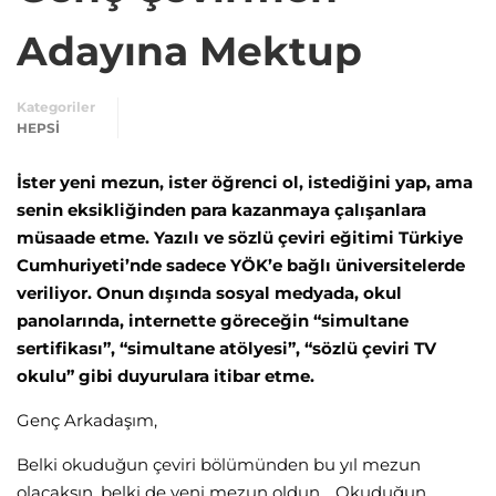
Adayına Mektup
Kategoriler
HEPSI
İster yeni mezun, ister öğrenci ol, istediğini yap, ama
senin eksikliğinden para kazanmaya çalışanlara
müsaade etme. Yazılı ve sözlü çeviri eğitimi Türkiye
Cumhuriyeti’nde sadece YÖK’e bağlı üniversitelerde
veriliyor. Onun dışında sosyal medyada, okul
panolarında, internette göreceğin “simultane
sertifikası”, “simultane atölyesi”, “sözlü çeviri TV
okulu” gibi duyurulara itibar etme.
Genç Arkadaşım,
Belki okuduğun çeviri bölümünden bu yıl mezun
olacaksın, belki de yeni mezun oldun… Okuduğun