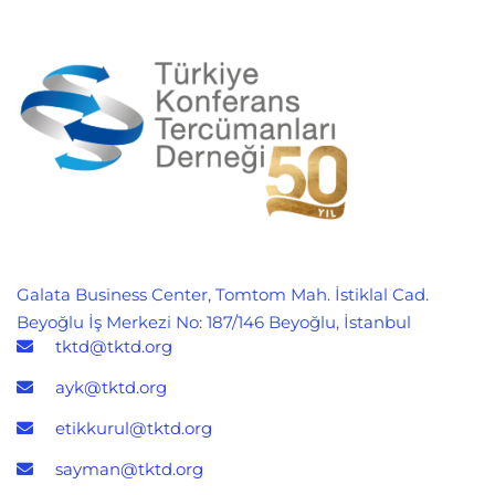
Galata Business Center, Tomtom Mah. İstiklal Cad.
Beyoğlu İş Merkezi No: 187/146 Beyoğlu, İstanbul
tktd@tktd.org
ayk@tktd.org
etikkurul@tktd.org
sayman@tktd.org