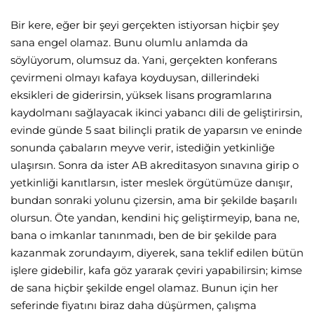
Bir kere, eğer bir şeyi gerçekten istiyorsan hiçbir şey
sana engel olamaz. Bunu olumlu anlamda da
söylüyorum, olumsuz da. Yani, gerçekten konferans
çevirmeni olmayı kafaya koyduysan, dillerindeki
eksikleri de giderirsin, yüksek lisans programlarına
kaydolmanı sağlayacak ikinci yabancı dili de geliştirirsin,
evinde günde 5 saat bilinçli pratik de yaparsın ve eninde
sonunda çabaların meyve verir, istediğin yetkinliğe
ulaşırsın. Sonra da ister AB akreditasyon sınavına girip o
yetkinliği kanıtlarsın, ister meslek örgütümüze danışır,
bundan sonraki yolunu çizersin, ama bir şekilde başarılı
olursun. Öte yandan, kendini hiç geliştirmeyip, bana ne,
bana o imkanlar tanınmadı, ben de bir şekilde para
kazanmak zorundayım, diyerek, sana teklif edilen bütün
işlere gidebilir, kafa göz yararak çeviri yapabilirsin; kimse
de sana hiçbir şekilde engel olamaz. Bunun için her
seferinde fiyatını biraz daha düşürmen, çalışma