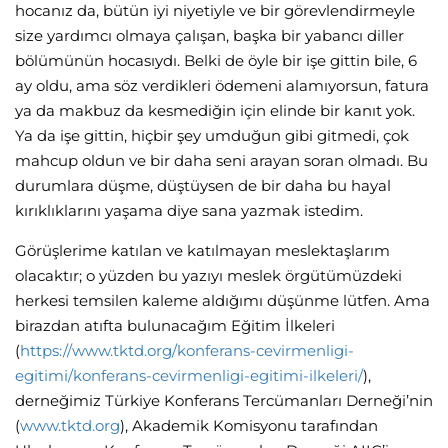
hocanız da, bütün iyi niyetiyle ve bir görevlendirmeyle
size yardımcı olmaya çalışan, başka bir yabancı diller
bölümünün hocasıydı. Belki de öyle bir işe gittin bile, 6
ay oldu, ama söz verdikleri ödemeni alamıyorsun, fatura
ya da makbuz da kesmediğin için elinde bir kanıt yok.
Ya da işe gittin, hiçbir şey umduğun gibi gitmedi, çok
mahcup oldun ve bir daha seni arayan soran olmadı. Bu
durumlara düşme, düştüysen de bir daha bu hayal
kırıklıklarını yaşama diye sana yazmak istedim.
Görüşlerime katılan ve katılmayan meslektaşlarım
olacaktır; o yüzden bu yazıyı meslek örgütümüzdeki
herkesi temsilen kaleme aldığımı düşünme lütfen. Ama
birazdan atıfta bulunacağım Eğitim İlkeleri
(
https://www.tktd.org/konferans-cevirmenligi-
egitimi/konferans-cevirmenligi-egitimi-ilkeleri/
),
derneğimiz Türkiye Konferans Tercümanları Derneği’nin
(
www.tktd.org
), Akademik Komisyonu tarafından