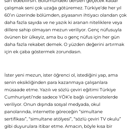
sarf edebilirsin. Bölümündeki dersleri geçecek kadar
çalışmak seni çok uzağa götüremez. Türkiye’de her yıl
60’ın üzerinde bölümden, piyasanın ihtiyacı olandan çok
daha fazla sayıda ve ne yazık ki aranan niteliklere veya
dillere sahip olmayan mezun veriliyor. Genç nüfusuyla
övünen bir ülkeyiz, ama bu o genç nüfus için her gün
daha fazla rekabet demek. O yüzden değerini artırmak
için ek çaba göstermek zorundasın.
İster yeni mezun, ister öğrenci ol, istediğini yap, ama
senin eksikliğinden para kazanmaya çalışanlara
müsaade etme. Yazılı ve sözlü çeviri eğitimi Türkiye
Cumhuriyeti’nde sadece YÖK’e bağlı üniversitelerde
veriliyor. Onun dışında sosyal medyada, okul
panolarında, internette göreceğin “simultane
sertifikası”, “simultane atölyesi”, “sözlü çeviri TV okulu”
gibi duyurulara itibar etme. Amacın, böyle kısa bir